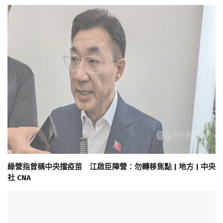
綠營指曾稱中央擋疫苗 江啟臣陣營：勿轉移焦點 | 地方 | 中央
社 CNA