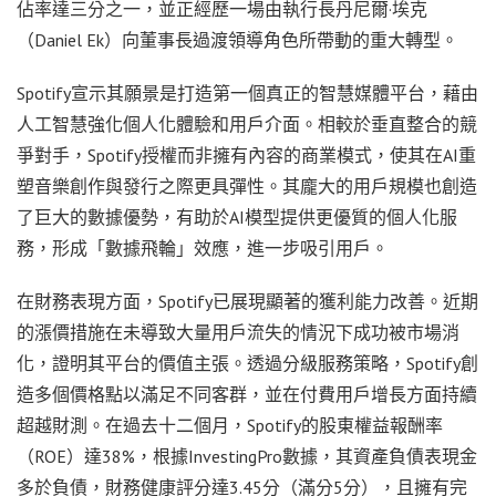
佔率達三分之一，並正經歷一場由執行長丹尼爾·埃克
（Daniel Ek）向董事長過渡領導角色所帶動的重大轉型。
Spotify宣示其願景是打造第一個真正的智慧媒體平台，藉由
人工智慧強化個人化體驗和用戶介面。相較於垂直整合的競
爭對手，Spotify授權而非擁有內容的商業模式，使其在AI重
塑音樂創作與發行之際更具彈性。其龐大的用戶規模也創造
了巨大的數據優勢，有助於AI模型提供更優質的個人化服
務，形成「數據飛輪」效應，進一步吸引用戶。
在財務表現方面，Spotify已展現顯著的獲利能力改善。近期
的漲價措施在未導致大量用戶流失的情況下成功被市場消
化，證明其平台的價值主張。透過分級服務策略，Spotify創
造多個價格點以滿足不同客群，並在付費用戶增長方面持續
超越財測。在過去十二個月，Spotify的股東權益報酬率
（ROE）達38%，根據InvestingPro數據，其資產負債表現金
多於負債，財務健康評分達3.45分（滿分5分），且擁有完