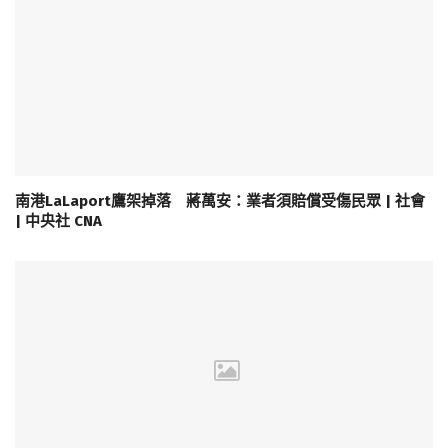
南港LaLaport鷹架掉落 蔣萬安：業者須賠償受傷民眾 | 社會
| 中央社 CNA