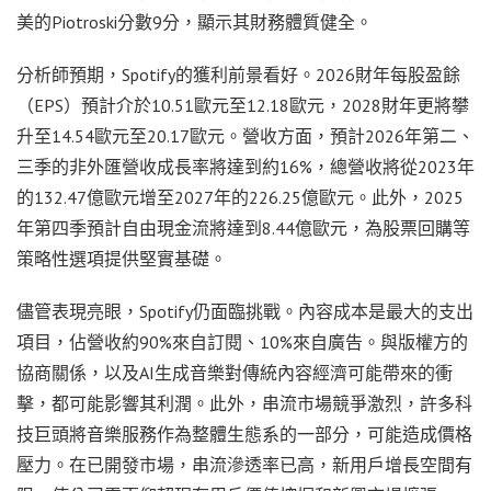
美的Piotroski分數9分，顯示其財務體質健全。
分析師預期，Spotify的獲利前景看好。2026財年每股盈餘
（EPS）預計介於10.51歐元至12.18歐元，2028財年更將攀
升至14.54歐元至20.17歐元。營收方面，預計2026年第二、
三季的非外匯營收成長率將達到約16%，總營收將從2023年
的132.47億歐元增至2027年的226.25億歐元。此外，2025
年第四季預計自由現金流將達到8.44億歐元，為股票回購等
策略性選項提供堅實基礎。
儘管表現亮眼，Spotify仍面臨挑戰。內容成本是最大的支出
項目，佔營收約90%來自訂閱、10%來自廣告。與版權方的
協商關係，以及AI生成音樂對傳統內容經濟可能帶來的衝
擊，都可能影響其利潤。此外，串流市場競爭激烈，許多科
技巨頭將音樂服務作為整體生態系的一部分，可能造成價格
壓力。在已開發市場，串流滲透率已高，新用戶增長空間有