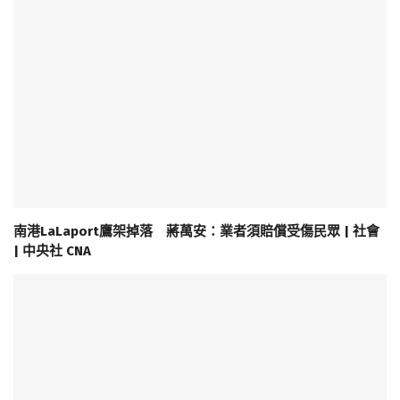
南港LaLaport鷹架掉落 蔣萬安：業者須賠償受傷民眾 | 社會
| 中央社 CNA