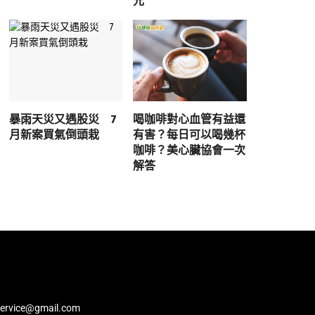
元
暴雨天災又遇股災 7
喝咖啡對心血管有益還
月新案買氣倒頭栽
有害？每日可以喝幾杯
咖啡？美心臟協會一次
解答
service@gmail.com