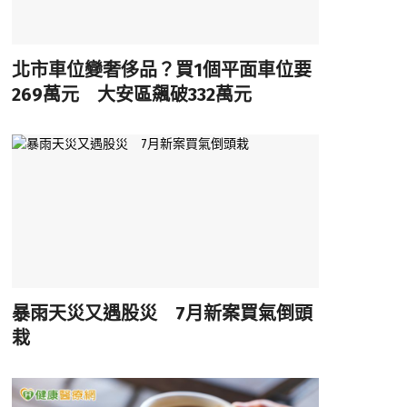
北市車位變奢侈品？買1個平面車位要
269萬元 大安區飆破332萬元
暴雨天災又遇股災 7月新案買氣倒頭
栽