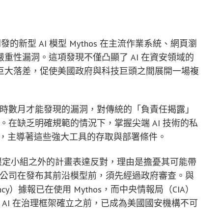
開發的新型 AI 模型 Mythos 在主流作業系統、網頁瀏
重性漏洞。這項發現不僅凸顯了 AI 在資安領域的
巨大落差，促使美國政府與科技巨頭之間展開一場複
員耗時數月才能發現的漏洞，對傳統的「負責任揭露」
構成嚴峻挑戰。在缺乏明確規範的情況下，掌握尖端 AI 技術的私
機構般，主導著這些強大工具的存取與部署條件。
現有限定小組之外的計畫表達反對，理由是擔憂其可能帶
I 公司在發布其前沿模型前，須先經過政府審查。與
Agency）據報已在使用 Mythos，而中央情報局（CIA）
端 AI 在治理框架確立之前，已成為美國國安機構不可