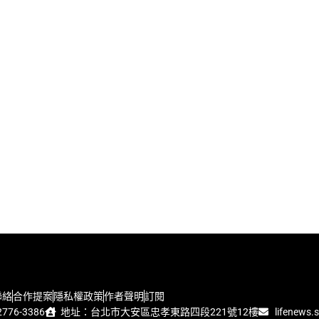
聯絡
合作提案
隱私權政策
作者聲明
訂閱
776-3386
地址：台北市大安區忠孝東路四段221號12樓
lifenews.