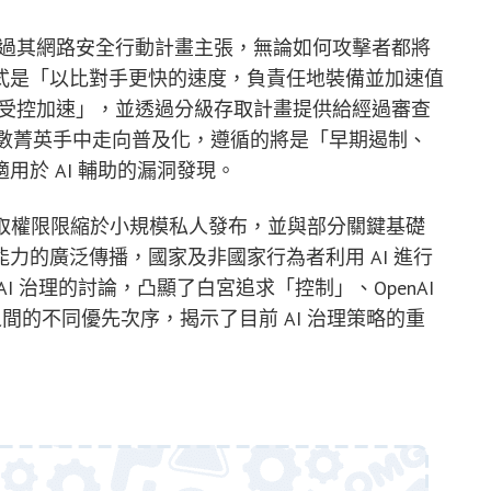
司透過其網路安全行動計畫主張，無論如何攻擊者都將
式是「以比對手更快的速度，負責任地裝備並加速值
為「受控加速」，並透過分級存取計畫提供給經過審查
少數菁英手中走向普及化，遵循的將是「早期遏制、
於 AI 輔助的漏洞發現。
os 的存取權限限縮於小規模私人發布，並與部分關鍵基礎
力的廣泛傳播，國家及非國家行為者利用 AI 進行
 治理的討論，凸顯了白宮追求「控制」、OpenAI
慎」之間的不同優先次序，揭示了目前 AI 治理策略的重