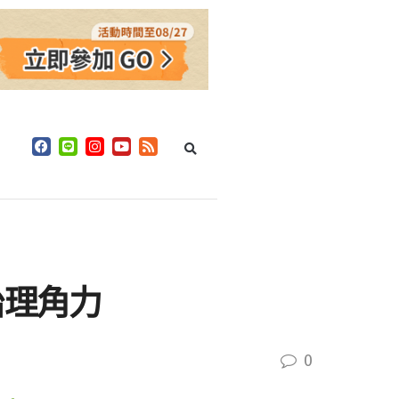
治理角力
0