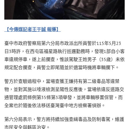
【今傳媒記者王于誠 報導】
臺中市政府警察局第六分局市政派出所員警於115年5月23
日3時許，在西屯區福星路執行巡邏勤務時，發現1部自小客
車違規停車，遂上前攔查，惟該駕駛王姓男子（35歲）未依
規定配合攔查，員警立即尾隨並於適當時機將車輛攔下。
警方於查驗過程中，當場查獲王嫌持有第二級毒品等違禁
物，並對其施以唾液檢測呈陽性反應後，當場依違反道路交
通管理處罰條例第35條第3項舉發，並將車輛移置保管，而
全案也於隨後依法移送臺灣臺中地方檢察署偵辦。
第六分局表示，警方將持續加強查緝毒品及防制毒駕，維護
市民安全與轄區治安。