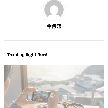
今傳媒
Trending Right Now!