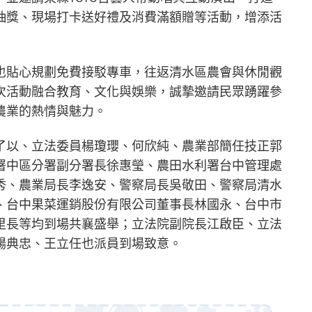
抽獎、現場打卡送好禮及消費滿額贈等活動，增添活
也貼心規劃免費接駁專車，往返清水區農會與休閒觀
次活動融合教育、文化與娛樂，誠摯邀請民眾踴躍參
農業的熱情與魅力。
了以、立法委員楊瓊瓔、何欣純、農業部簡任技正郭
署中區分署副分署長徐惠瑩、農田水利署台中管理處
秀、農業局長李逸安、警察局長吳敬田、警察局清水
、台中果菜運銷股份有限公司董事長林國永、台中市
里長等均到場共襄盛舉；立法院副院長江啟臣、立法
楊典忠、王立任也派員到場致意。