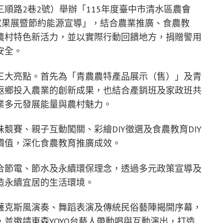
順路2巷2號）舉辦「115年度臺中市清水區農會
成果展暨節約能源宣導」，結合農業推廣、食農教
農村特色新活力，並以實際行動回饋地方，捐贈警用
安全。
三大亮點。首先為「青農農特產品展示（售）」及青
返鄉投入農業的創新成果，也結合產銷班及家政班共
業多元發展能量與農村魅力。
競賽、親子互動闖關、彩繪DIY徵選及食農教育DIY
價值，深化食農教育推廣成效。
合節電、節水及永續環保理念，透過多元政策宣導及
造永續宜居的生活環境。
薩克斯風演奏、舞蹈表演及傳統民俗藝陣揭開序幕，
並邀請東森YOYO台藝人帶動唱與互動演出，打造