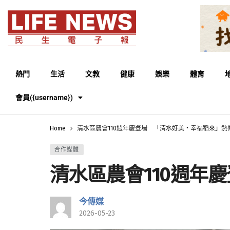
熱門
生活
文教
健康
娛樂
體育
會員({username})
Home
清水區農會110週年慶登場 「清水好美・幸福稻來」熱
合作媒體
清水區農會110週年
今傳媒
2026-05-23