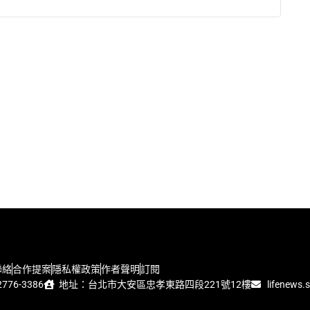
聯絡
合作提案
隱私權政策
作者聲明
訂閱
776-3386
地址：台北市大安區忠孝東路四段221號12樓
lifenews.