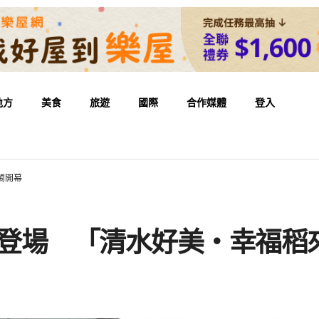
地方
美食
旅遊
國際
合作媒體
登入
鬧開幕
慶登場 「清水好美・幸福稻