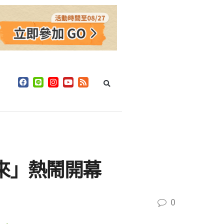
來」熱鬧開幕
0