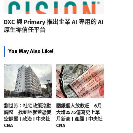
DXC 與 Primary 推出企業 AI 專用的 AI
原生零信任平台
You May Also Like!
劉世芳：社宅政策滾動
國銀個人放款旺 6月
調整 找到地就蓋恐變
大增2575億寫史上單
空餘屋 | 政治 | 中央社
月新高 | 產經 | 中央社
CNA
CNA