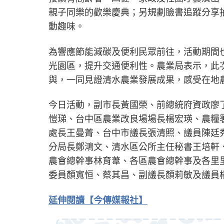
親子同樂的歡樂慶典；另規劃臉書追蹤分享
動趣味。
為響應節能減碳及便利民眾前往，活動期間
光園區，提升交通便利性。農業局表示，此
與，一同見證清水農業發展成果，感受在地
今日活動，副市長黃國榮、前總統府資政廖
愷珶、台中區農業改良場場長楊宏瑛、農糧
處長王曼菁、台中市議長張清照、議員陳廷
分局長鄭鴻文、清水區公所主任秘書王培軒
農會總幹事林育葦、各區農會總幹事及各里
委員顏寬恒、蔡其昌、副議長顏莉敏及議員
延伸閱讀【今傳媒報社】