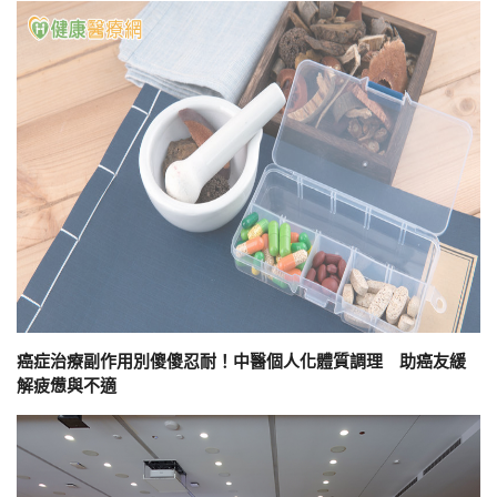
癌症治療副作用別傻傻忍耐！中醫個人化體質調理 助癌友緩
解疲憊與不適