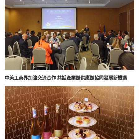
中美工商界加強交流合作 共話產業鏈供應鏈協同發展新機遇