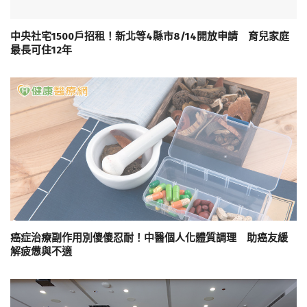
中央社宅1500戶招租！新北等4縣市8/14開放申請 育兒家庭
最長可住12年
癌症治療副作用別傻傻忍耐！中醫個人化體質調理 助癌友緩
解疲憊與不適