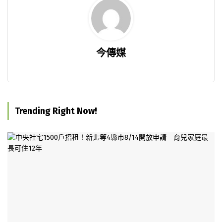
今傳媒
Trending Right Now!