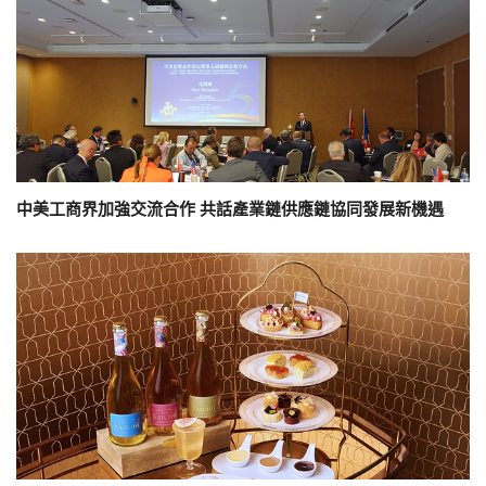
中美工商界加強交流合作 共話產業鏈供應鏈協同發展新機遇