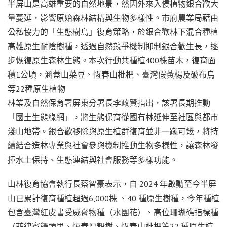
半屏山是高雄重要的自然地景，然因外來入侵植物銀合歡大
量蔓延，影響原始森林結構與生物多樣性。市府農業局藉由
公私協力的「生態樹島」復育策略，於銀合歡林下混合種植
高雄原生耐陰樹種，透過自然競爭機制抑制銀合歡生長，逐
步恢復原生森林生態。本次行動共種植400株苗木，復育面
積1公頃，涵蓋山菜豆、恆春山枇杷、臺灣假黃楊及破布烏
等22種原生植物
林業及自然保育署屏東分署長李政賢指出，該署長期推動
「國土生態綠網」，將生態保育從國有林延伸至社區與都市
淺山地帶。銀合歡移除與原生植群復育並非一蹴可幾，將持
續結合造林專業與社會參與機制推動生物多樣性，讓森林發
揮水土保持、生態連結與社會服務等多樣功能。
山林復育協會執行長蔡智豪表示，自 2024 年啟動至今半屏
山已累計復育種植超過6,000株 、40 種原生樹種，今年種植
包含臺灣紅皮書受威脅物種（水團花）、高位珊瑚礁指標種
（菲律賓饅頭果、恆春厚殼樹、恆春山枇杷等22 種原生植