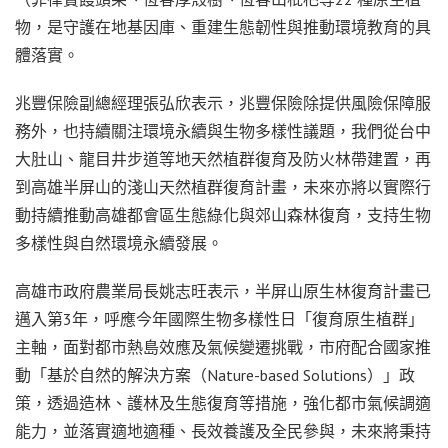
物，是守護在地基因庫、重建生態韌性與推動環境教育的具
體落實。
兆豐保險副總經理張弘欣表示，兆豐保險除提供風險保障服
務外，也持續關注環境永續與生物多樣性議題，我們從台中
大肚山、龍目井步道等地天然植群復育及防火林帶建置，再
到高雄半屏山的淺山天然植群復育計畫，未來亦將以實際行
動持續推動高雄都會區生態綠化與郊山森林復育，支持生物
多樣性與自然環境永續發展。
高雄市政府農業局長姚志旺表示，半屏山原生林復育計畫已
邁入第3年，呼應今年國際生物多樣性日「復育原生植群」
主軸，面對都市熱島效應及氣候變遷挑戰，市府配合國家推
動「基於自然的解決方案（Nature-based Solutions）」政
策，透過造林、護林及生態復育等措施，強化都市氣候調適
能力，並落實適地適種、長效養護及全民參與，未來將秉持