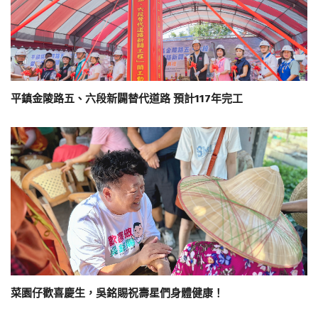
平鎮金陵路五、六段新闢替代道路 預計117年完工
菜園仔歡喜慶生，吳銘賜祝壽星們身體健康！