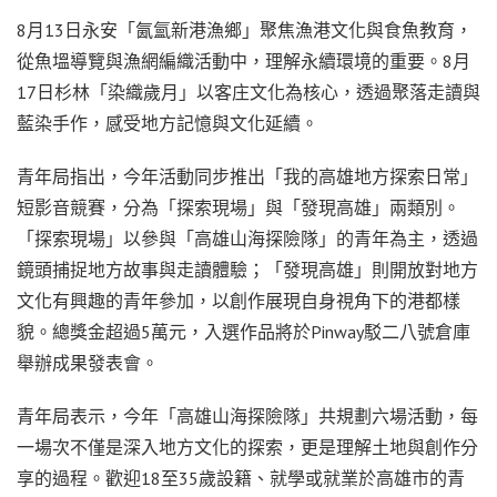
8月13日永安「氤氳新港漁鄉」聚焦漁港文化與食魚教育，
從魚塭導覽與漁網編織活動中，理解永續環境的重要。8月
17日杉林「染織歲月」以客庄文化為核心，透過聚落走讀與
藍染手作，感受地方記憶與文化延續。
青年局指出，今年活動同步推出「我的高雄地方探索日常」
短影音競賽，分為「探索現場」與「發現高雄」兩類別。
「探索現場」以參與「高雄山海探險隊」的青年為主，透過
鏡頭捕捉地方故事與走讀體驗；「發現高雄」則開放對地方
文化有興趣的青年參加，以創作展現自身視角下的港都樣
貌。總獎金超過5萬元，入選作品將於Pinway駁二八號倉庫
舉辦成果發表會。
青年局表示，今年「高雄山海探險隊」共規劃六場活動，每
一場次不僅是深入地方文化的探索，更是理解土地與創作分
享的過程。歡迎18至35歲設籍、就學或就業於高雄市的青