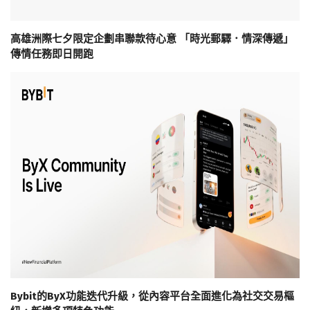
高雄洲際七夕限定企劃串聯款待心意 「時光郵驛．情深傳遞」
傳情任務即日開跑
Bybit的ByX功能迭代升級，從內容平台全面進化為社交交易樞