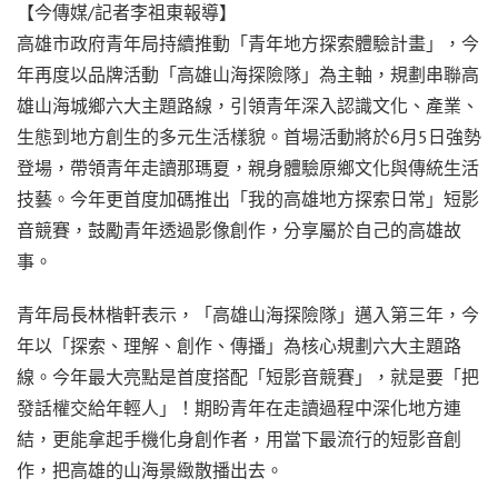
【今傳媒/記者李祖東報導】
高雄市政府青年局持續推動「青年地方探索體驗計畫」，今
年再度以品牌活動「高雄山海探險隊」為主軸，規劃串聯高
雄山海城鄉六大主題路線，引領青年深入認識文化、產業、
生態到地方創生的多元生活樣貌。首場活動將於6月5日強勢
登場，帶領青年走讀那瑪夏，親身體驗原鄉文化與傳統生活
技藝。今年更首度加碼推出「我的高雄地方探索日常」短影
音競賽，鼓勵青年透過影像創作，分享屬於自己的高雄故
事。
青年局長林楷軒表示，「高雄山海探險隊」邁入第三年，今
年以「探索、理解、創作、傳播」為核心規劃六大主題路
線。今年最大亮點是首度搭配「短影音競賽」，就是要「把
發話權交給年輕人」！期盼青年在走讀過程中深化地方連
結，更能拿起手機化身創作者，用當下最流行的短影音創
作，把高雄的山海景緻散播出去。