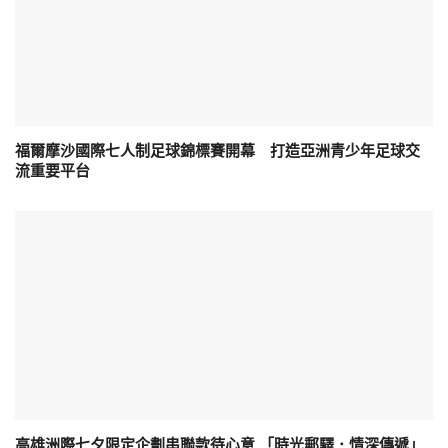
福爾摩沙國際七人制足球錦標賽開幕 打造亞洲青少年足球交
流重要平台
高雄洲際七夕限定企劃串聯款待心意 「時光郵驛．情深傳遞」