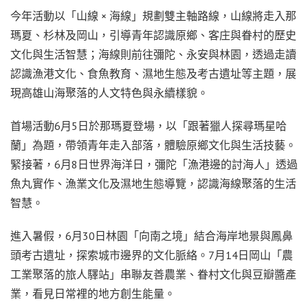
今年活動以「山線 × 海線」規劃雙主軸路線，山線將走入那
瑪夏、杉林及岡山，引導青年認識原鄉、客庄與眷村的歷史
文化與生活智慧；海線則前往彌陀、永安與林園，透過走讀
認識漁港文化、食魚教育、濕地生態及考古遺址等主題，展
現高雄山海聚落的人文特色與永續樣貌。
首場活動6月5日於那瑪夏登場，以「跟著獵人探尋瑪星哈
蘭」為題，帶領青年走入部落，體驗原鄉文化與生活技藝。
緊接著，6月8日世界海洋日，彌陀「漁港邊的討海人」透過
魚丸實作、漁業文化及濕地生態導覽，認識海線聚落的生活
智慧。
進入暑假，6月30日林園「向南之境」結合海岸地景與鳳鼻
頭考古遺址，探索城市邊界的文化脈絡。7月14日岡山「農
工業聚落的旅人驛站」串聯友善農業、眷村文化與豆瓣醬產
業，看見日常裡的地方創生能量。