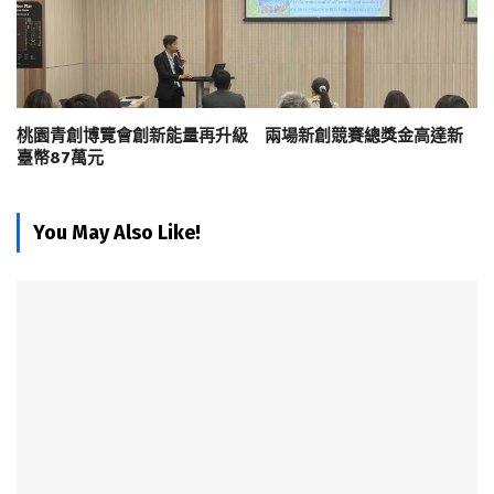
桃園青創博覽會創新能量再升級 兩場新創競賽總獎金高達新
臺幣87萬元
You May Also Like!