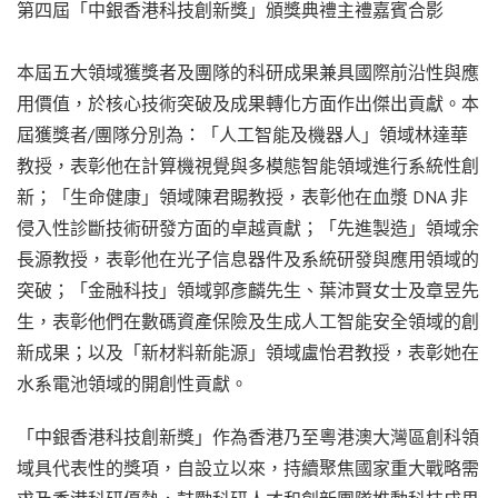
第四屆「中銀香港科技創新獎」頒獎典禮主禮嘉賓合影
本屆五大領域獲獎者及團隊的科研成果兼具國際前沿性與應
用價值，於核心技術突破及成果轉化方面作出傑出貢獻。本
屆獲獎者/團隊分別為：「人工智能及機器人」領域林達華
教授，表彰他在計算機視覺與多模態智能領域進行系統性創
新；「生命健康」領域陳君賜教授，表彰他在血漿 DNA 非
侵入性診斷技術研發方面的卓越貢獻；「先進製造」領域余
長源教授，表彰他在光子信息器件及系統研發與應用領域的
突破；「金融科技」領域郭彥麟先生、葉沛賢女士及章昱先
生，表彰他們在數碼資產保險及生成人工智能安全領域的創
新成果；以及「新材料新能源」領域盧怡君教授，表彰她在
水系電池領域的開創性貢獻。
「中銀香港科技創新獎」作為香港乃至粵港澳大灣區創科領
域具代表性的獎項，自設立以來，持續聚焦國家重大戰略需