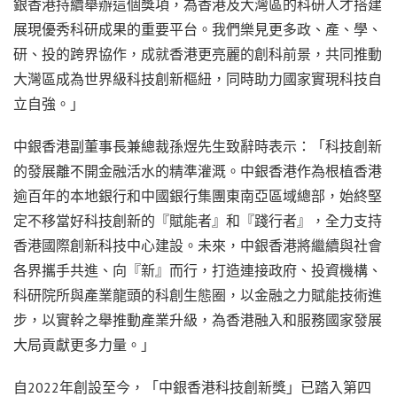
銀香港持續舉辦這個獎項，為香港及大灣區的科研人才搭建
展現優秀科研成果的重要平台。我們樂見更多政、產、學、
研、投的跨界協作，成就香港更亮麗的創科前景，共同推動
大灣區成為世界級科技創新樞紐，同時助力國家實現科技自
立自強。」
中銀香港副董事長兼總裁孫煜先生致辭時表示：「科技創新
的發展離不開金融活水的精準灌溉。中銀香港作為根植香港
逾百年的本地銀行和中國銀行集團東南亞區域總部，始終堅
定不移當好科技創新的『賦能者』和『踐行者』，全力支持
香港國際創新科技中心建設。未來，中銀香港將繼續與社會
各界攜手共進、向『新』而行，打造連接政府、投資機構、
科研院所與產業龍頭的科創生態圈，以金融之力賦能技術進
步，以實幹之舉推動產業升級，為香港融入和服務國家發展
大局貢獻更多力量。」
自2022年創設至今，「中銀香港科技創新獎」已踏入第四