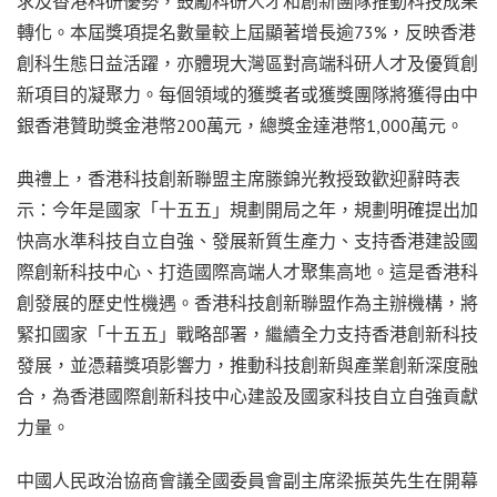
求及香港科研優勢，鼓勵科研人才和創新團隊推動科技成果
轉化。本屆獎項提名數量較上屆顯著增長逾73%，反映香港
創科生態日益活躍，亦體現大灣區對高端科研人才及優質創
新項目的凝聚力。每個領域的獲獎者或獲獎團隊將獲得由中
銀香港贊助獎金港幣200萬元，總獎金達港幣1,000萬元。
典禮上，香港科技創新聯盟主席滕錦光教授致歡迎辭時表
示：今年是國家「十五五」規劃開局之年，規劃明確提出加
快高水準科技自立自強、發展新質生產力、支持香港建設國
際創新科技中心、打造國際高端人才聚集高地。這是香港科
創發展的歷史性機遇。香港科技創新聯盟作為主辦機構，將
緊扣國家「十五五」戰略部署，繼續全力支持香港創新科技
發展，並憑藉獎項影響力，推動科技創新與產業創新深度融
合，為香港國際創新科技中心建設及國家科技自立自強貢獻
力量。
中國人民政治協商會議全國委員會副主席梁振英先生在開幕