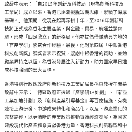
致辭中表示：「自2015年創新及科技局（現為創新科技及
工業局）成立以來，香港已逐漸擺脫短期思維，累積了深厚
基礎。
」
他預期，從現在起再深耕十年，至2036年創新科
技將正式成為香港主要產業，與金融、貿易、航運並駕齊
驅，形成
「
四足鼎立
」
的新格局。他亦提倡借鑑瑞典等地的
「
官產學研
」
緊密合作經驗。最後，他對第四屆
「
中銀香港
科技創新獎
」
獲獎者表示祝賀，感謝中銀香港的贊助，並勉
勵業界持之以恆，為香港發展注入新動力，助力國家早日達
成科技強國的宏大目標
。
香港特別行政區政府創新科技及工業局局長孫東教授在開幕
致辭中表示：「特區政府正透過『產學研1+計劃』、『新型
工業加速計劃』及『創科產業引導基金』等百億措施，有機
連接上游研發、中游成果轉化和商品化，以及下游產業化的
完整路徑，以更清晰的產業政策推動實體經濟發展，為國家
建設現代化產業體系貢獻香港力量。香港科技創新聯盟和中