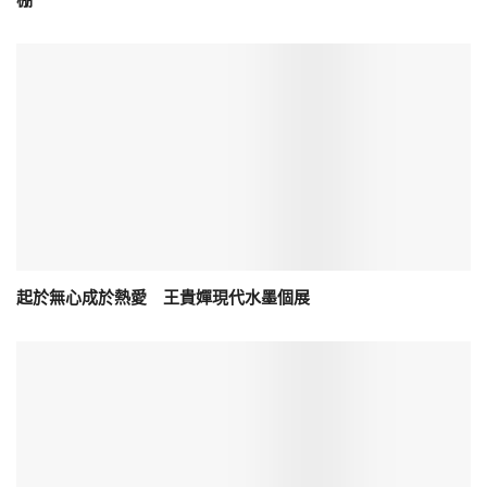
棚
起於無心成於熱愛 王貴嬋現代水墨個展