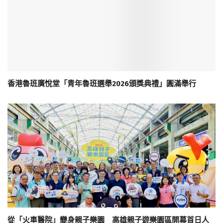
香港魯班廣悅堂「青年魯班選舉2026頒獎典禮」圓滿舉行
從「火車醫院」變身親子樂園 高雄親子遊樂園區開幕首日人