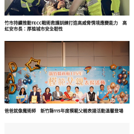
竹市持續推動TECC戰術救護訓練打造高威脅情境應變能力 高
虹安市長：厚植城市安全韌性
爸爸就像魔術師 新竹縣115年度模範父親表揚活動溫馨登場