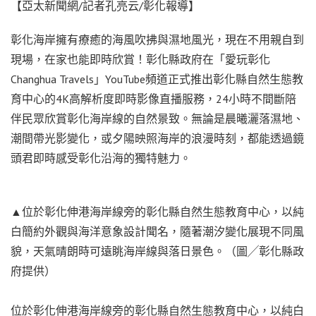
【亞太新聞網/記者孔亮云/彰化報導】
彰化海岸擁有療癒的海風吹拂與濕地風光，現在不用親自到
現場，在家也能即時欣賞！彰化縣政府在「愛玩彰化
Changhua Travels」YouTube頻道正式推出彰化縣自然生態教
育中心的4K高解析度即時影像直播服務，24小時不間斷陪
伴民眾欣賞彰化海岸線的自然景致。無論是晨曦灑落濕地、
潮間帶光影變化，或夕陽映照海岸的浪漫時刻，都能透過鏡
頭君即時感受彰化沿海的獨特魅力。
▲位於彰化伸港海岸線旁的彰化縣自然生態教育中心，以純
白簡約外觀與海洋意象設計聞名，隨著潮汐變化展現不同風
貌，天氣晴朗時可遠眺海岸線與落日景色。（圖╱彰化縣政
府提供）
位於彰化伸港海岸線旁的彰化縣自然生態教育中心，以純白