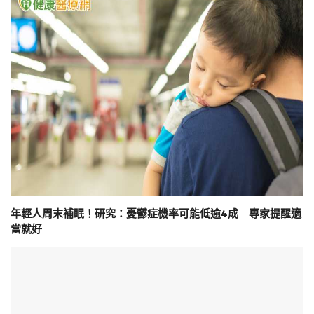
年輕人周末補眠！研究：憂鬱症機率可能低逾4成 專家提醒適
當就好