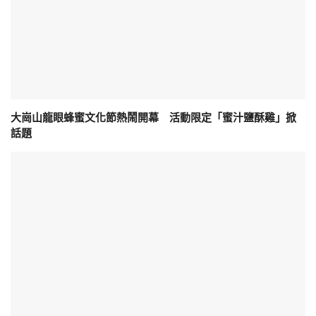
大崗山龍眼蜂蜜文化節熱鬧開幕 活動限定「蜜汁鹽酥雞」掀
話題