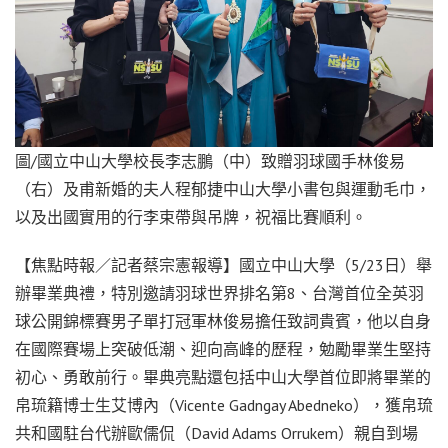
圖/國立中山大學校長李志鵬（中）致贈羽球國手林俊易
（右）及甫新婚的夫人程郁捷中山大學小書包與運動毛巾，
以及出國實用的行李束帶與吊牌，祝福比賽順利。
【焦點時報／記者蔡宗憲報導】國立中山大學（5/23日）舉
辦畢業典禮，特別邀請羽球世界排名第8、台灣首位全英羽
球公開錦標賽男子單打冠軍林俊易擔任致詞貴賓，他以自身
在國際賽場上突破低潮、迎向高峰的歷程，勉勵畢業生堅持
初心、勇敢前行。畢典亮點還包括中山大學首位即將畢業的
帛琉籍博士生艾博內（Vicente Gadngay Abedneko），獲帛琉
共和國駐台代辦歐儒侃（David Adams Orrukem）親自到場