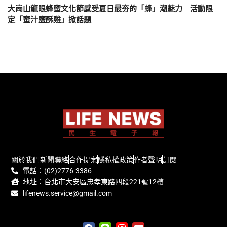
大崗山龍眼蜂蜜文化節感受夏日最夯的「蜂」潮魅力 活動限
定「蜜汁鹽酥雞」掀話題
關於我們
新聞聯絡
合作提案
隱私權政策
作者聲明
訂閱
電話：(02)2776-3386
地址：台北市大安區忠孝東路四段221號12樓
lifenews.service@gmail.com