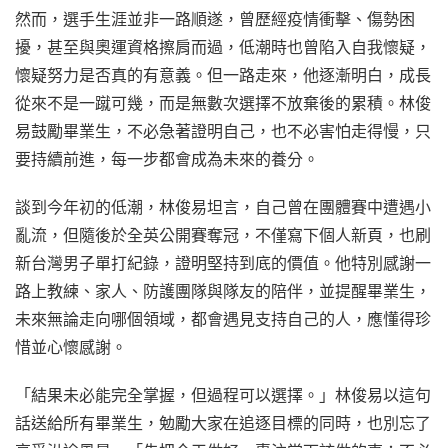
然而，選手生涯並非一路順遂，曾歷經疫情衝擊、傷勢困
擾，甚至與奧運資格擦肩而過，低潮時也曾陷入自我懷疑，
懷疑努力是否真的有意義。但一路走來，他逐漸明白，成長
從來不是一蹴可幾，而是無數次選擇不放棄後的累積。林俊
易鼓勵畢業生，不必急著證明自己，也不必害怕走得慢，只
要持續前進，每一步都會成為未來的養分。
談到今年初的低潮，林俊易坦言，自己曾在團體賽中遭遇小
亂流，但隨後於全英公開賽奪冠，不僅寫下個人新頁，也刷
新台灣男子單打紀錄，證明堅持到底的價值。他特別感謝一
路上教練、家人、防護團隊與隊友的陪伴，並提醒畢業生，
未來無論走向哪個領域，都會遇見支持自己的人，應懂得珍
惜並心懷感謝。
「結果未必能完全掌握，但過程可以選擇。」林俊易以這句
話送給所有畢業生，勉勵大家在追逐目標的同時，也別忘了