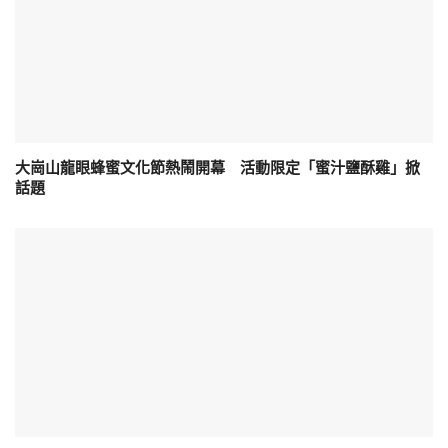
大崗山龍眼蜂蜜文化節熱鬧開幕 活動限定「蜜汁鹽酥雞」掀
話題