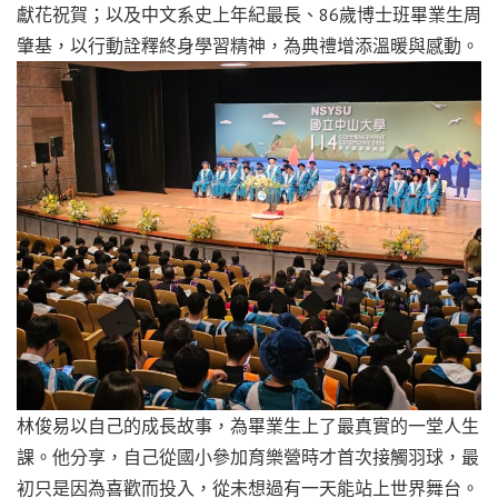
獻花祝賀；以及中文系史上年紀最長、86歲博士班畢業生周
肇基，以行動詮釋終身學習精神，為典禮增添溫暖與感動。
林俊易以自己的成長故事，為畢業生上了最真實的一堂人生
課。他分享，自己從國小參加育樂營時才首次接觸羽球，最
初只是因為喜歡而投入，從未想過有一天能站上世界舞台。