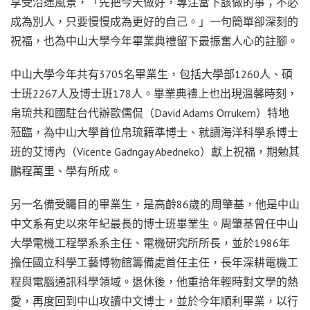
享受沿途風景，「先把今天做好，專注當下該做的事；不必
成為別人，只要慢慢成為更好的自己。」一句簡單卻深刻的
祝福，也為中山大學今年畢業典禮留下最振奮人心的註腳。
中山大學今年共有3705名畢業生，包括大學部1260人、碩
士班2267人及博士班178人。畢業典禮上也出現溫馨時刻，
帛琉共和國駐台代辦歐儒侃（David Adams Orrukem）特地
蒞臨，為中山大學首位帛琉籍準博士、就讀海洋科學系博士
班的艾博內（Vicente Gadngay Abedneko）獻上祝福，期勉其
鵬程萬里、學有所成。
另一名備受矚目的畢業生，是高齡86歲的周肇基，他是中山
中文系有史以來年紀最長的博士班畢業生。周肇基曾任中山
大學電機工程學系系主任、電機研究所所長，並於1986年
擔任國立科學工藝博物館籌備處首任主任，長年深耕電機工
程與電腦通訊科學領域。退休後，他重拾年輕時對文學的熱
愛，再度回到中山攻讀中文博士，並於今年順利畢業，以行