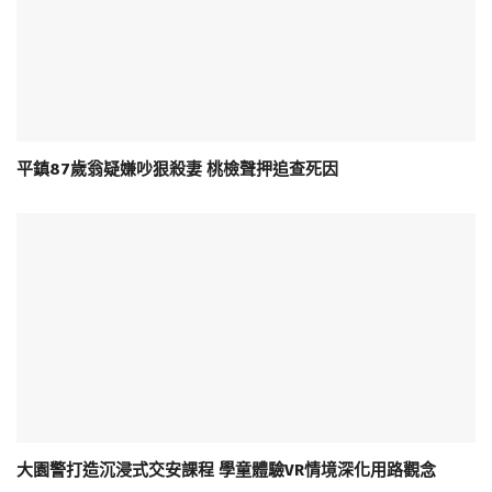
平鎮87歲翁疑嫌吵狠殺妻 桃檢聲押追查死因
大園警打造沉浸式交安課程 學童體驗VR情境深化用路觀念