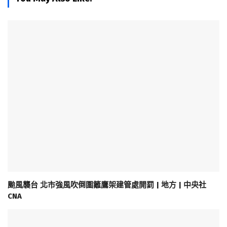
颱風襲台 北市強風吹倒圍籬鷹架建管處開罰 | 地方 | 中央社
CNA