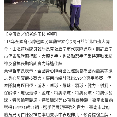
【今傳媒／記者許玉枝 報導】
115年全國身心障礙國民運動會於今(23)日於新北市盛大開
幕，由體育局陳良乾局長帶領臺南市代表隊進場，期許臺南
市代表隊旗開得勝、大顯身手，也鼓勵選手們秉持運動家精
神及發揮長期培訓實力締造佳績。
黃偉哲市長表示，全國身心障礙國民運動會為國內最高等級
之身心障礙競技賽會，臺南市總計派出193位選手參賽，代
表隊將角逐田徑、游泳、桌球、網球、羽球、健力、射箭、
保齡球、地板滾球、籃球、特奧滾球、特奧羽球、特奧保齡
球、特奧輪鞋競速、特奧籃球等15項競賽種類，臺南市目前
獲得13金21銀13銅，選手們展現堅強的實力，臺南市政府
體育局同仁陳家祥在本屆賽事中表現非凡，奪得標槍金牌，