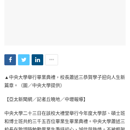
▲中央大學舉行畢業典禮，校長蕭述三恭賀學子迎向人生新
篇章。（圖／中央大學提供）
【亞太新聞網／記者丘曉地／中壢報導】
中央大學二十三日在該校大禮堂舉行今年度大學部、碩士班
和博士班共約三千五百位畢業生畢業典禮。中央大學蕭述三
校長在致詞時勉勵畢業生秉持初心、誠信與熱情。不被框架