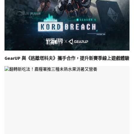
GearUP 與《逃離塔科夫》攜手合作，提升新賽季線上遊戲體驗