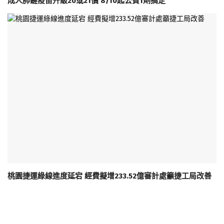
成人肺鏈疫苗升級20或21價 8/10起公費1劑搞定
桃園捷運綠線進度延宕 經費擬增233.52億審計處籲捷工局改善