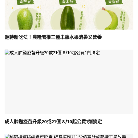
翻轉新吃法！農糧署推三種未熟水果消暑又營養
成人肺鏈疫苗升級20或21價 8/10起公費1劑搞定