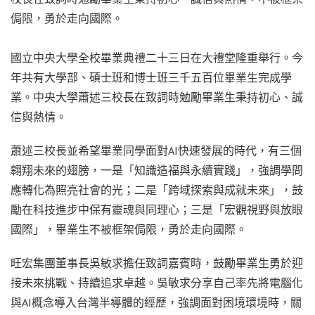
侷限，勇於走向國際。
國立中央大學全校畢業典禮二十三日在大禮堂隆重舉行。今
年共有大學部、碩士班和博士班三千五百位畢業生完成學
業。中央大學蕭述三校長在致詞時勉勵畢業生秉持初心、誠
信與熱情。
蕭述三校長並希望畢業同學面對AI快速發展的時代，有三個
翱翔未來的翅膀，一是「知識造福與永續實踐」，強調學問
應轉化為照亮社會的光；二是「跨域探索與成就未來」，鼓
勵在科技進步中保有靈魂與同理心；三是「宏觀視野與放眼
國際」，畢業生不被框架侷限，勇於走向國際。
旺宏集團董事長吳敏求擔任致詞嘉賓時，鼓勵畢業生勇於迎
接未來挑戰、持續追求卓越。吳敏求分享自己率先將電腦化
與AI概念導入台灣半導體的經歷，強調面對困境環境時，關