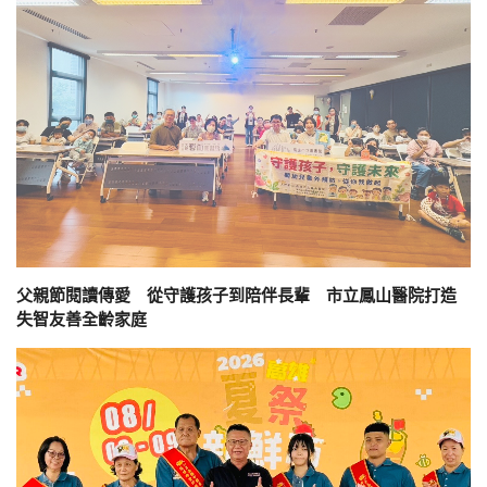
父親節閱讀傳愛 從守護孩子到陪伴長輩 市立鳳山醫院打造
失智友善全齡家庭