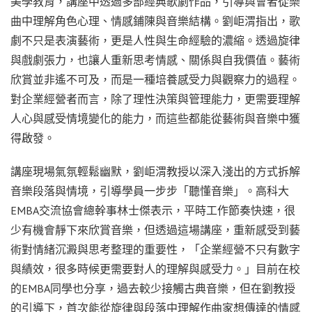
美學教育，講座中透過多部經典歌劇作品，引導與會者從樂
曲中理解角色心理、情感鋪陳與音樂結構。劉岠渭指出，歌
劇不只是表演藝術，更是人性與生命經驗的濃縮。透過旋律
與戲劇張力，也讓人重新思考情感、關係與自我價值。藝術
欣賞並非遙不可及，而是一種培養感受力與觀察力的過程。
對企業經營者而言，除了理性決策與管理能力，更需要理解
人心與感受情境變化的能力，而這些都能從藝術與音樂中獲
得啟發。
講座現場氣氛輕鬆幽默，劉岠渭教授以深入淺出的方式拆解
音樂段落與情境，引導學員一步步「聽懂音樂」。高科大
EMBA交流協會總幹事林士傑表示，平時工作節奏快速，很
少有機會靜下來欣賞音樂，但透過這場講座，重新感受到藝
術對情緒沉澱與思考整理的重要性，「企業經營不只有數字
與績效，很多時候更需要對人的理解與感受力。」目前在校
的EMBA同學也分享，過去較少接觸古典音樂，但在劉教授
的引導下，首次能從旋律與段落中理解作曲家想傳達的情感