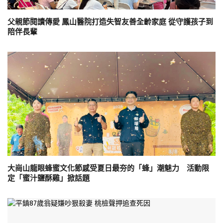
父親節閱讀傳愛 鳳山醫院打造失智友善全齡家庭 從守護孩子到
陪伴長輩
大崗山龍眼蜂蜜文化節感受夏日最夯的「蜂」潮魅力 活動限
定「蜜汁鹽酥雞」掀話題