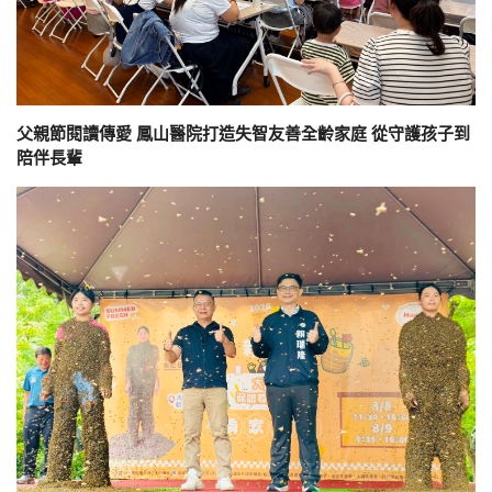
父親節閱讀傳愛 鳳山醫院打造失智友善全齡家庭 從守護孩子到
陪伴長輩