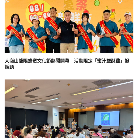
大崗山龍眼蜂蜜文化節熱鬧開幕 活動限定「蜜汁鹽酥雞」掀
話題