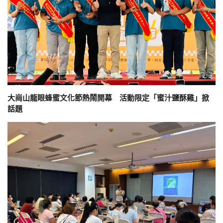
大崗山龍眼蜂蜜文化節熱鬧開幕 活動限定「蜜汁鹽酥雞」掀
話題