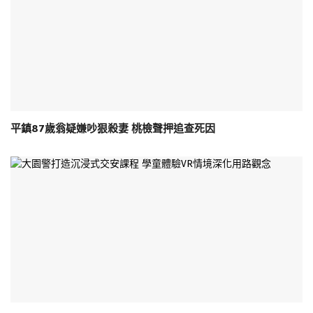
平鎮87歲翁疑嫌吵狠殺妻 桃檢聲押追查死因