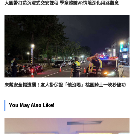
大園警打造沉浸式交安課程 學童體驗VR情境深化用路觀念
未戴安全帽遭攔！友人掛保證「他沒喝」桃園騎士一吹秒破功
You May Also Like!