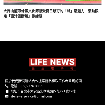
大崗山龍眼蜂蜜文化節感受夏日最夯的「蜂」潮魅力 活動限
定「蜜汁鹽酥雞」掀話題
關於我們
新聞聯絡
合作提案
隱私權政策
作者聲明
訂閱
電話：(02)2776-3386
地址：台北市大安區忠孝東路四段221號12樓
lifenews.service@gmail.com