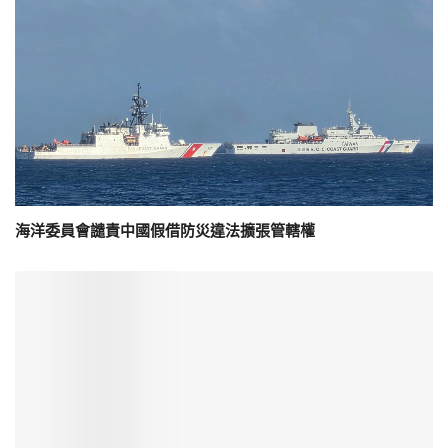
海洋委員會譴責中國假借防災違法擴張管轄權