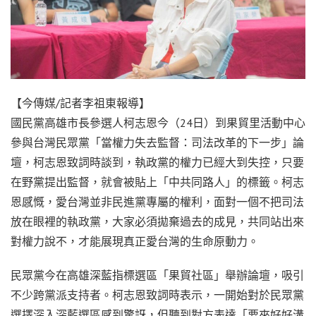
【今傳媒/記者李祖東報導】
國民黨高雄市長參選人柯志恩今（24日）到果貿里活動中心
參與台灣民眾黨「當權力失去監督：司法改革的下一步」論
壇，柯志恩致詞時談到，執政黨的權力已經大到失控，只要
在野黨提出監督，就會被貼上「中共同路人」的標籤。柯志
恩感慨，愛台灣並非民進黨專屬的權利，面對一個不把司法
放在眼裡的執政黨，大家必須拋棄過去的成見，共同站出來
對權力說不，才能展現真正愛台灣的生命原動力。
民眾黨今在高雄深藍指標選區「果貿社區」舉辦論壇，吸引
不少跨黨派支持者。柯志恩致詞時表示，一開始對於民眾黨
選擇深入深藍選區感到驚訝，但聽到對方表達「要來好好溝