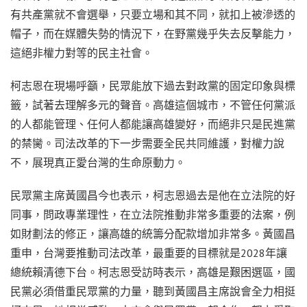
有共產黨就不會選舉，只要立場和其不同，就扣上被滲透的
帽子，而在媒體失勢的情況下，在野黨幾乎失去反擊能力，
這絕非權力對等的民主社會。
柯志恩在現場呼籲，民眾能放下過去對政黨的固定印象與標
籤，試著去理解多元的聲音。高雄這個城市，不管任何黨派
的人都能管理、任何人都能讓高雄變好，而絕非只是民進黨
的禁臠。司法改革的下一步需要全民共同維護，對權力說
不，展現真正愛台灣的生命原動力。
民眾黨主席黃國昌今也表示，柯志恩過去是他在立法院的好
同事，問政專業理性，在立法院推動非常多重要的法案，例
如財劃法的修正，讓高雄的統籌分配款增加非常多。黃國昌
重申，台灣要推動司法改革，最重要的目標就是2028年讓
總統賴清德下台。柯志恩受訪時表示，高雄是艱困選區，國
民黨必須借重民眾黨的力量，聽到黃國昌主席說會全力相挺