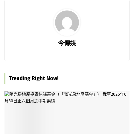
今傳媒
Trending Right Now!