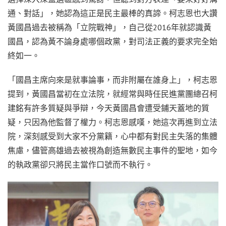
通、對話」，她認為這正是民主最棒的真諦。柯志恩也大讚
黃國昌過去被稱為「立院戰神」，自己從2016年就認識黃
國昌，認為黃不論身處哪個政黨，對司法正義的要求完全始
終如一。
「國昌主席向來是就事論事，而非附屬在誰身上」，柯志恩
提到，黃國昌當初在立法院，就經常與時任民進黨團總召柯
建銘有許多質疑與爭辯，今天黃國昌會遭受鋪天蓋地的質
疑，只因為他監督了權力。柯志恩感嘆，她這次再進到立法
院，深刻感受到大家不分黨籍，心中都有對民主失落的集體
焦慮，儘管高雄過去被視為創造無數民主事件的聖地，如今
的執政黨卻只將民主當作口號而不執行。