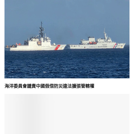
海洋委員會譴責中國假借防災違法擴張管轄權