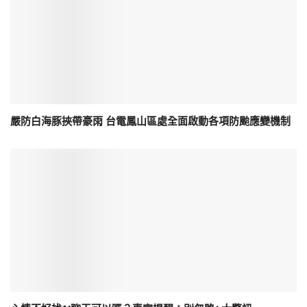
嚴防白海豚挾帶豪雨 台電鳳山區處全面啟動各項防颱應變機制