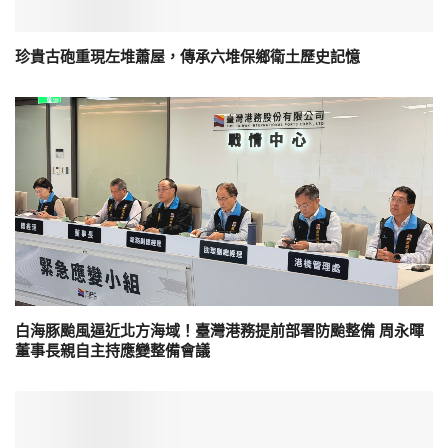
珍貴古砲重現左堆蕭屋，傳承六堆保鄉衛土歷史記憶
白海豚颱風逼近北方海域！臺灣港務提前部署防颱整備 周永暉
董事長親自主持應變整備會議