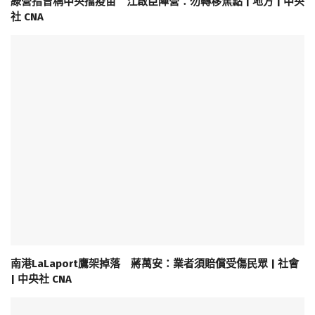
綠營指曾稱中央擋疫苗 江啟臣陣營：勿轉移焦點 | 地方 | 中央
社 CNA
南港LaLaport鷹架掉落 蔣萬安：業者須賠償受傷民眾 | 社會
| 中央社 CNA