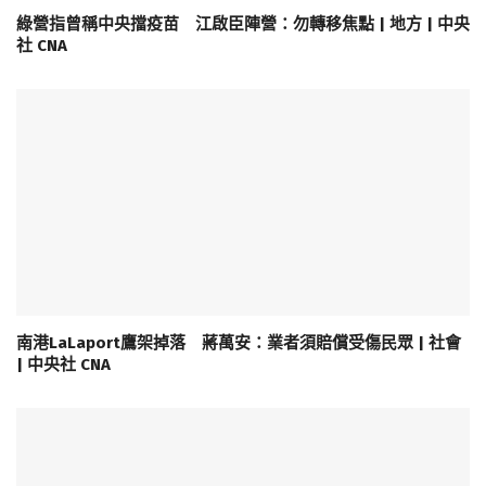
綠營指曾稱中央擋疫苗 江啟臣陣營：勿轉移焦點 | 地方 | 中央
社 CNA
南港LaLaport鷹架掉落 蔣萬安：業者須賠償受傷民眾 | 社會
| 中央社 CNA