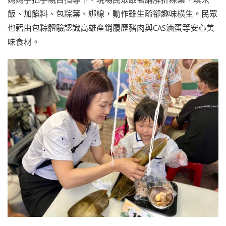
飯、加餡料、包粽葉、綁線，動作雖生疏卻趣味橫生。民眾
也藉由包粽體驗認識高雄產銷履歷豬肉與CAS滷蛋等安心美
味食材。