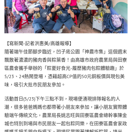
【寫新聞-記者洪惠美/高雄報導】
隨著端午佳節腳步臨近，凹子底公園「神農市集」這個週末
飄散著濃濃的豬肉香與粽葉香！由高雄市政府農業局與田寮
區農會攜手舉辦的「粽夏好食光-履歷豬肉包粽體驗趣」於
5/23、24熱鬧登場，憑藉超高CP值的50元銅板價與現包美
味，吸引大批市民朋友參加。
活動首日(5/23)下午三點不到，現場便湧現排隊報名的人
潮，很多爸爸媽媽也都帶著小朋友來參加，讓小朋友實際體
驗端午傳統文化，農業局長姚志旺與田寮區農會總幹事陳金
城也特別到場與市民朋友一起包粽同樂，在田寮區農會家政
媽媽手把手親自指導下，現場民眾跟著講解折粽葉、填米