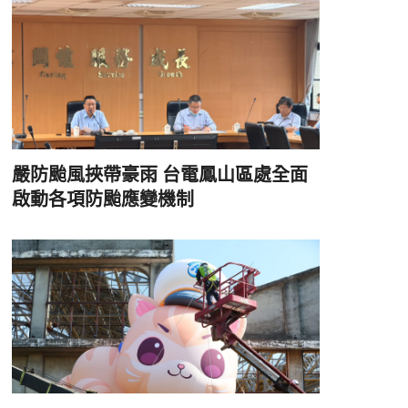
嚴防颱風挾帶豪雨 台電鳳山區處全面
啟動各項防颱應變機制