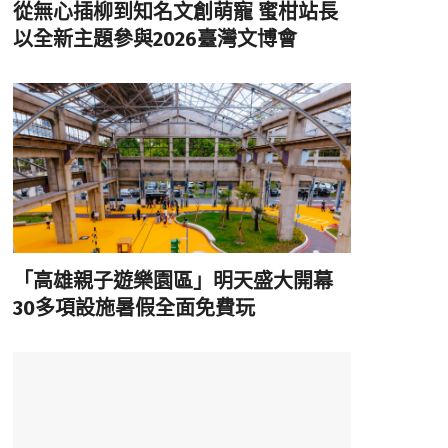
從無心插柳到知名文創萌寵 蜜柑站長
以全新主題參與2026臺灣文博會
「高雄親子遊樂園區」明天盛大開幕
30多項設施暑假全面免費玩