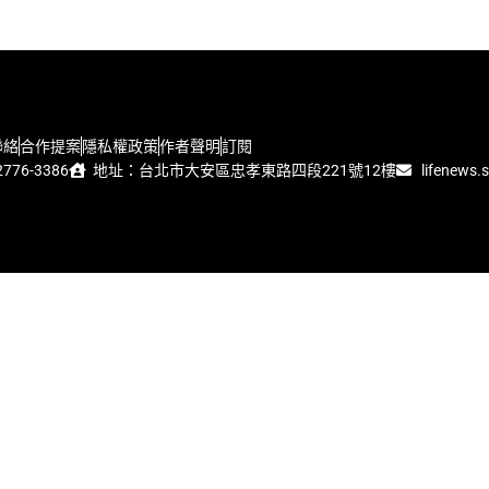
聯絡
合作提案
隱私權政策
作者聲明
訂閱
776-3386
地址：台北市大安區忠孝東路四段221號12樓
lifenews.