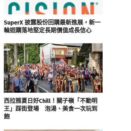
SuperX 披露股份回購最新進展，新一
輪迴購落地堅定長期價值成長信心
西拉雅夏日好Chill！關子嶺「不動明
王」踩街登場 泡湯、美食一次玩到
飽