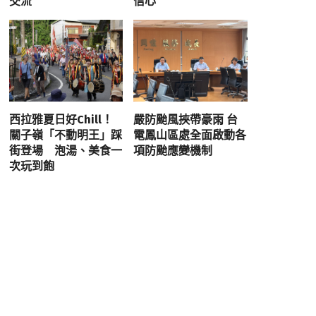
交流
信心
西拉雅夏日好Chill！
嚴防颱風挾帶豪雨 台
關子嶺「不動明王」踩
電鳳山區處全面啟動各
街登場 泡湯、美食一
項防颱應變機制
次玩到飽