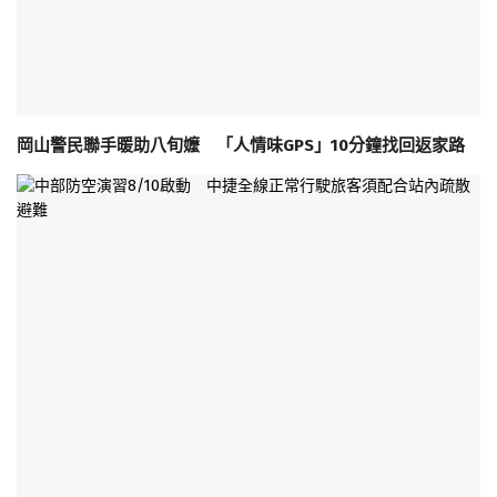
岡山警民聯手暖助八旬嬤 「人情味GPS」10分鐘找回返家路