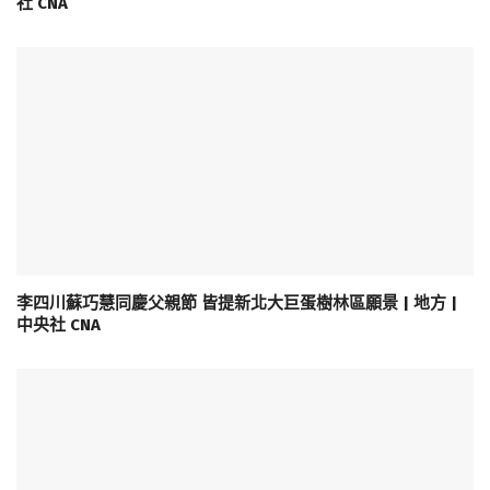
社 CNA
李四川蘇巧慧同慶父親節 皆提新北大巨蛋樹林區願景 | 地方 |
中央社 CNA