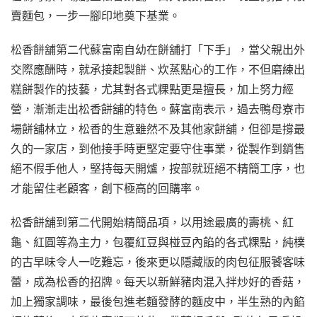
賣麵包，一步一腳印地奠下基業。
松香餅舖第二代蘇富南自幼在餅舖打「下手」，當父親出外
交際應酬時，就承接起製餅、炊蒸點心的工作，不但磨練出
糕餅製作的技藝，尤其對各式粿點更是擅長，加上努力經
營，漸漸走出松香餅舖的特色。蘇富南表示，過去鴨母寮市
場餅舖林立，松香的生意雖然不及其他家餅舖，但卻是撐最
久的一家店，到他接手時更堅定要守住事業，從製作到銷售
絕不假手他人，堅持每天開爐，按部就班絕不精簡工序，也
才能留住老顧客，創下極高的回購率。
松香餅舖到第二代開始精簡品項，以用途最廣的壽桃、紅
龜、紅圓等為主力，包覆紅豆與椪豆內餡的各式粿點，純樸
的古早味令人一吃難忘，後來更以隱藏版的肉包征服饕客味
蕾，成為松香的招牌。每天以新鮮豬肉混入拌炒好的香菇，
加上獨家調味，最後包進老麵發酵的麵皮中，半生熟的內餡