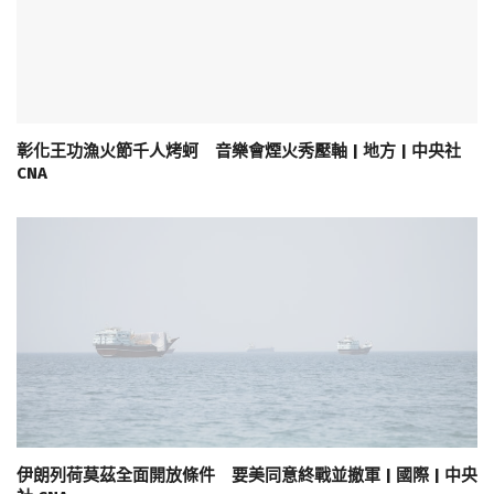
彰化王功漁火節千人烤蚵 音樂會煙火秀壓軸 | 地方 | 中央社
CNA
伊朗列荷莫茲全面開放條件 要美同意終戰並撤軍 | 國際 | 中央