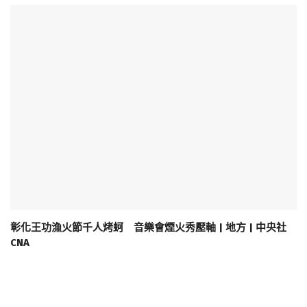
彰化王功漁火節千人烤蚵 音樂會煙火秀壓軸 | 地方 | 中央社
CNA