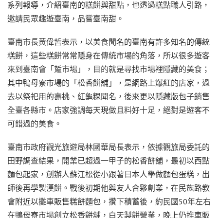
系列報導，介紹臺南的糕餅與甜點，也透過糕點職人引路，
邀請民眾趣遊臺南，品嘗臺南甜。
臺南市長黃偉哲表示，以美食聞名的臺南有許多知名的傳統
糕餅，這些糕餅常常隱身在傳統市場的角落，所以很多遊客
來到臺南會「踅市場」，目的就是尋找市場裡隱藏的美食；
其中鴨母寮市場的「松香餅舖」，是網路上爆紅的店家，過
去以祭祀用的壽桃、紅龜粿聞名，後來更以隱藏版包子銷售
全臺各縣市。店家強調每天現做且料好十足，絕對是遊客不
可錯過的美食。
臺南市政府觀光旅遊局林國華局長表示，依據觀旅局委託的
田野調查結果，開業已超過一甲子的松香餅舖，最初以西點
麵包起家，創辦人蘇江松從小跟著日本人學做麵包蛋糕，出
師後再學製漢餅。戰後初期他與友人合夥創業，在民族路教
會附近以攤車販售糕餅麵包，攢下積蓄後，約民國50年左右
在鴨母寮市場創立松香餅舖，白天製餅營業，晚上仍推車販