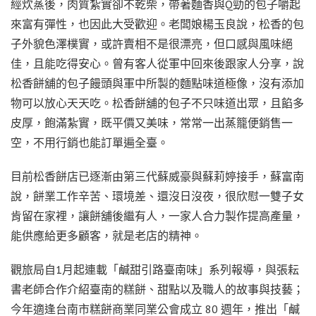
經炊蒸後，肉質紮實卻不乾柴，帶著麵香與Q勁的包子嚼起
來富有彈性，也因此大受歡迎。老闆娘楊玉良說，松香的包
子外貌色澤樸實，或許賣相不是很漂亮，但口感與風味絕
佳，且能吃得安心。曾有客人從軍中回來後跟家人分享，說
松香餅舖的包子饅頭與軍中所製的麵點味道極像，沒有添加
物可以放心天天吃。松香餅舖的包子不只味道出眾，且餡多
皮厚，飽滿紮實，既平價又美味，常常一出蒸籠便銷售一
空，不用行銷也能訂單遍全臺。
目前松香餅店已逐漸由第三代蘇威豪與蘇莉婷接手，蘇富南
說，餅業工作辛苦、環境差、還沒日沒夜，很欣慰一雙子女
肯留在家裡，讓餅舖後繼有人，一家人合力製作提高產量，
能供應給更多顧客，就是老店的精神。
觀旅局自1月起連載「鹹甜引路臺南味」系列報導，與張耘
書老師合作介紹臺南的糕餅、甜點以及職人的故事與技藝；
今年適逢台南市糕餅商業同業公會成立 80 週年，推出「鹹