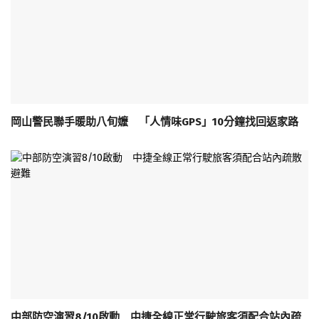
岡山警民聯手暖助八旬嬤 「人情味GPS」10分鐘找回返家路
中部防空演習8/10啟動 中捷全線正常行駛旅客須配合站內疏