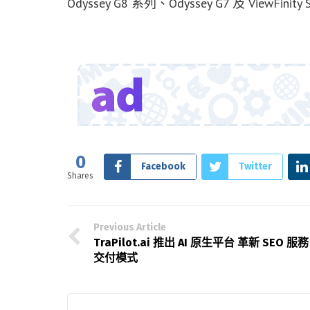
Odyssey G8 系列、Odyssey G7 及 Vie
0
Facebook
Twitter
Shares
Previous Article
TraPilot.ai 推出 AI 原生平台 革新 SEO 服務
交付模式