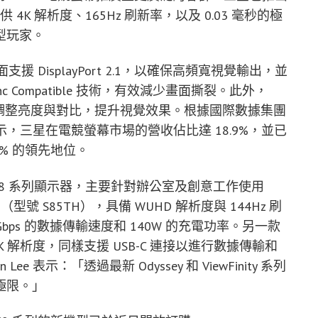
），提供 4K 解析度、165Hz 刷新率，以及 0.03 毫秒的極
型玩家。
支援 DisplayPort 2.1，以確保高頻寬視覺輸出，並
A G-Sync Compatible 技術，有效減少畫面撕裂。此外，
中自動調整亮度與對比，提升視覺效果。根據國際數據集團
ion）的資料顯示，三星在電競螢幕市場的營收佔比達 18.9%，並已
6% 的領先地位。
ty S8 系列顯示器，主要針對辦公室及創意工作使用
S8（型號 S85TH），具備 WUHD 解析度與 144Hz 刷
80 Gbps 的數據傳輸速度和 140W 的充電功率。另一款
則提供 5K 解析度，同樣支援 USB-C 連接以進行數據傳輸和
表示：「透過最新 Odyssey 和 ViewFinity 系列
極限。」