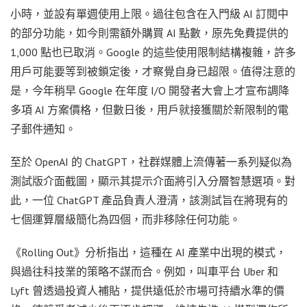
小時，並設有單週使用上限。過往包含在入門級 AI 訂閱中
的部分功能，如今則需額外購買 AI 點數，原先免費提供的
1,000 點也已取消。Google 的這些使用限制結構複雜，許多
用戶可能要等到被鎖定後，才察覺自身已超限。值得注意的
是，今年稍早 Google 在年度 I/O 開發者大會上才宣布調降
多項 AI 方案價格，但數日後，用戶就接獲關於新限制的電
子郵件通知。
至於 OpenAI 的 ChatGPT，社群媒體上流傳著一系列疑似為
測試版介面截圖，顯示其提示介面將引入分層智慧選項。對
此，一位 ChatGPT 產品負責人澄清，該測試旨在將現有的
七個運算層級簡化為四個，而非移除任何功能。
《Rolling Out》分析指出，這種在 AI 產業中出現的模式，
與過往科技業的策略不謀而合。例如，叫車平台 Uber 和
Lyft 曾透過投資人補貼，提供遠低於市場可持續水準的價