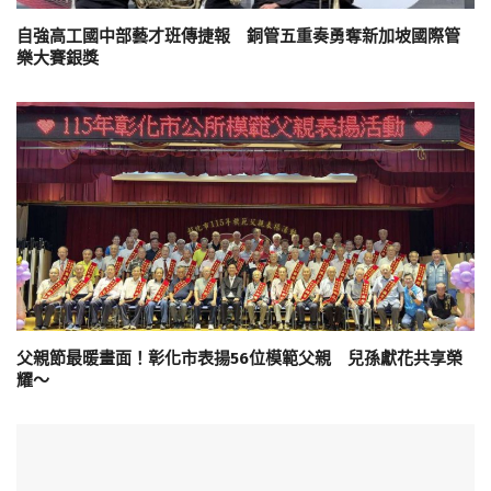
自強高工國中部藝才班傳捷報 銅管五重奏勇奪新加坡國際管
樂大賽銀獎
父親節最暖畫面！彰化市表揚56位模範父親 兒孫獻花共享榮
耀～