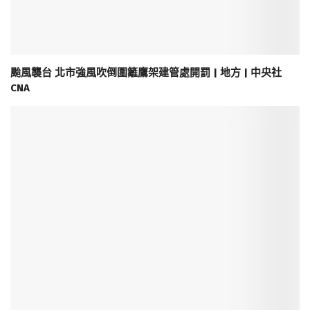
颱風襲台 北市強風吹倒圍籬鷹架建管處開罰 | 地方 | 中央社
CNA