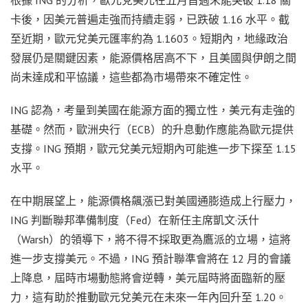
卡後，因美元普遍走強而持續走弱，已跌破 1.16 水平。截
至近期，歐元兌美元匯率約為 1.1603。短期內，地緣政治
發展仍是關鍵因素，能源價格居高不下，且美國與伊朗之間
尚未達成和平協議，這些都為市場帶來不確定性。
ING 認為，考量到美國在能源方面的獨立性，美元有走強的
基礎。然而，歐洲央行（ECB）的升息動作應能為歐元提供
支撐。ING 預期，歐元兌美元短期內可能進一步下探至 1.15
水平。
在中期展望上，能源價格飆漲已對美國通膨造成上行壓力，
ING 判斷聯邦準備制度（Fed）在新任主席凱文·沃什
（Warsh）的領導下，將不得不採取更為鷹派的立場，這將
進一步支撐美元。不過，ING 預計聯準會將在 12 月的會議
上降息，屆時市場動態將會逆轉，美元屆時將面臨新的壓
力，這有助於推動歐元兌美元在未來一年內回升至 1.20。