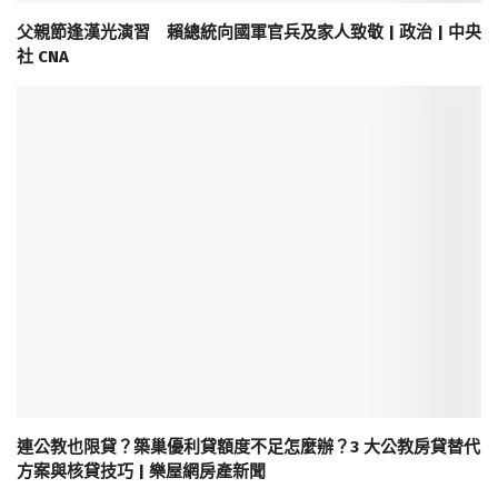
父親節逢漢光演習 賴總統向國軍官兵及家人致敬 | 政治 | 中央
社 CNA
連公教也限貸？築巢優利貸額度不足怎麼辦？3 大公教房貸替代
方案與核貸技巧 | 樂屋網房產新聞