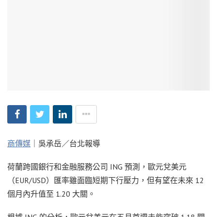
商傳媒
｜吳承岳／台北報導
荷蘭跨國銀行和金融服務公司 ING 預測，歐元兌美元
（EUR/USD）匯率雖面臨短期下行壓力，但有望在未來 12
個月內升值至 1.20 大關。
根據 ING 的分析，歐元兌美元在五月首週未能突破 1.18 關