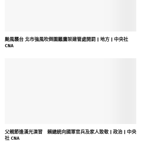
颱風襲台 北市強風吹倒圍籬鷹架建管處開罰 | 地方 | 中央社
CNA
父親節逢漢光演習 賴總統向國軍官兵及家人致敬 | 政治 | 中央
社 CNA