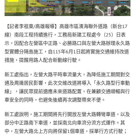
【記者李祖東/高雄報導】高雄市區濱海聯外道路（新台17
線）南段工程持續進行，工務局新建工程處今（25）日表
示，因配合左營區中正路、必勝路口與左營大路辦理永久路
型實體分隔島施工，自115年6月1日起將實施交通維持改道
措施，提醒用路人配合新動線行駛。
新工處指出，左營大路平時車流量大，為降低施工期間對交
通及周邊居民影響，此次交維改道將導入「永久路型行車動
線」，讓民眾提前適應未來道路配置，在兼顧交通順暢與行
車安全的同時，也避免後續再次調整帶來不便。
新工處說明，施工期間將先行開放左營大路轉彎車道，以及
部分中正路南下車道，並採南北向車流分流方式運作。其
中，左營大路北上方向將保留1個車道，採單行方式行駛；