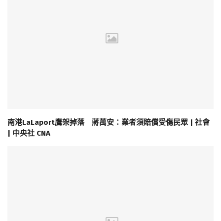
南港LaLaport鷹架掉落 蔣萬安：業者須賠償受傷民眾 | 社會
| 中央社 CNA