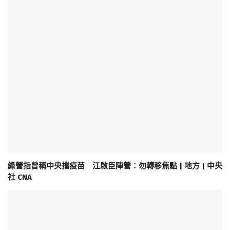
綠營指曾稱中央擋疫苗 江啟臣陣營：勿轉移焦點 | 地方 | 中央
社 CNA