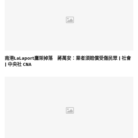
南港LaLaport鷹架掉落 蔣萬安：業者須賠償受傷民眾 | 社會
| 中央社 CNA