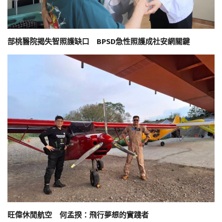
部桃醫院揭失智照護缺口 BPSD急性照護成社安網關鍵
旺偉休閒航空 何孟揆：飛行夢想的實踐者