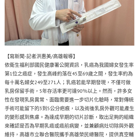
【寫新聞-記者洪惠美/高雄報導】
依衛生福利部國民健康署公開資訊，乳癌為我國婦女發生率
第1位之癌症，發生高峰約落在45至69歲之間，發生率約為
每十萬名婦女249至271人；乳癌若能早期發現，不僅可做
乳房保留手術，5年存活率更可達90％以上。然而，許多女
性在發現乳房異常、面臨需要進一步切片化驗時，常對傳統
手術可能留下的3到5公分疤痕，以及術後乳房外觀可能產生
的變形感到焦慮。為達成早期的切片診斷，取出足夠的組織
來確認是否為早期乳癌或癌前病變，並兼顧病灶切除與外觀
維持，高雄市立聯合醫院攜手高雄榮民總醫院，提供真空輔