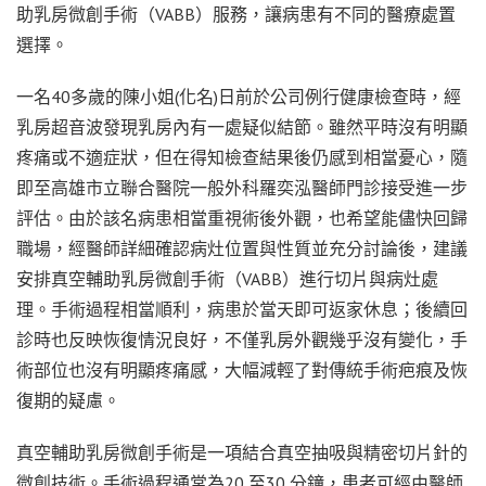
助乳房微創手術（VABB）服務，讓病患有不同的醫療處置
選擇。
一名40多歲的陳小姐(化名)日前於公司例行健康檢查時，經
乳房超音波發現乳房內有一處疑似結節。雖然平時沒有明顯
疼痛或不適症狀，但在得知檢查結果後仍感到相當憂心，隨
即至高雄市立聯合醫院一般外科羅奕泓醫師門診接受進一步
評估。由於該名病患相當重視術後外觀，也希望能儘快回歸
職場，經醫師詳細確認病灶位置與性質並充分討論後，建議
安排真空輔助乳房微創手術（VABB）進行切片與病灶處
理。手術過程相當順利，病患於當天即可返家休息；後續回
診時也反映恢復情況良好，不僅乳房外觀幾乎沒有變化，手
術部位也沒有明顯疼痛感，大幅減輕了對傳統手術疤痕及恢
復期的疑慮。
真空輔助乳房微創手術是一項結合真空抽吸與精密切片針的
微創技術。手術過程通常為20 至30 分鐘，患者可經由醫師