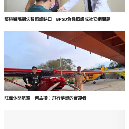
部桃醫院揭失智照護缺口 BPSD急性照護成社安網關鍵
旺偉休閒航空 何孟揆：飛行夢想的實踐者