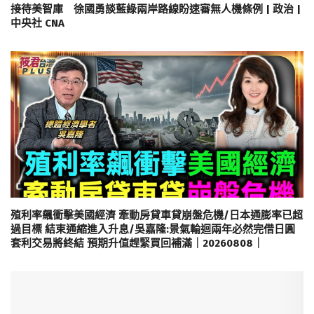
接待美智庫 徐國勇談藍綠兩岸路線盼速審無人機條例 | 政治 |
中央社 CNA
殖利率飆衝擊美國經濟 牽動房貸車貸崩盤危機/日本通膨率已超
過目標 結束通縮進入升息/吳嘉隆:景氣輪迴兩年必然完借日圓
套利交易將終結 預期升值趕緊買回補滿｜20260808｜