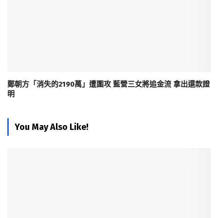
鄭朝方「消失的2190萬」遭圍攻 藍營三女將追金流 拿出還款證
明
You May Also Like!