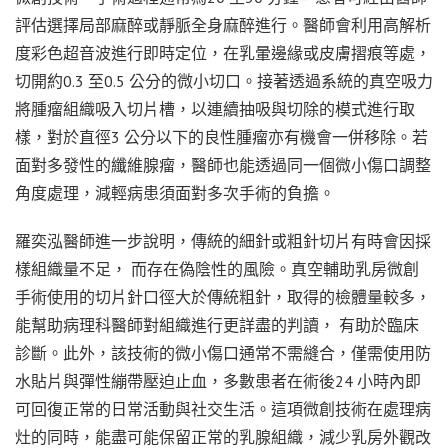
評估選擇局部麻醉或靜脈全身麻醉進行。醫師會利用高解析
度彩色超音波進行即時定位，在乳暈邊緣或皮膚摺痕等處，
切開約0.3 至0.5 公分的微小切口。接著透過系統的真空吸力
將腫瘤組織吸入切片槽，以連續抽吸與切除的模式進行取
樣，對於直徑3 公分以下的良性腫瘤亦有機會一併移除。若
面對多發性的纖維腺瘤，醫師也能透過同一個微小傷口調整
角度處理，減輕病患須面對多次手術的負擔。
羅奕泓醫師進一步說明，傳統的細針或粗針切片有時會因採
樣組織量不足， 而存在偽陰性的風險。真空輔助乳房微創
手術使用的切片針口徑大於傳統粗針，取得的檢體量較多，
能幫助病理科醫師對組織進行更詳盡的判讀， 有助於臨床
診斷。此外，該技術的微小傷口通常不需縫合，僅需使用防
水貼片與彈性繃帶壓迫止血，多數患者在術後24 小時內即
可回復正常的日常活動與社交生活。這項微創技術在處理病
灶的同時，能盡可能保留正常的乳腺組織，減少乳房外觀改