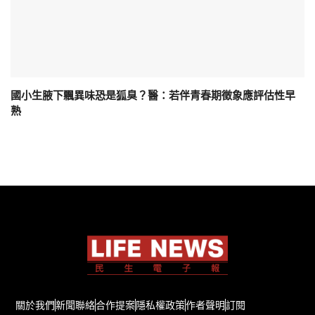
國小生腋下飄異味恐是狐臭？醫：若伴青春期徵象應評估性早
熟
關於我們
新聞聯絡
合作提案
隱私權政策
作者聲明
訂閱