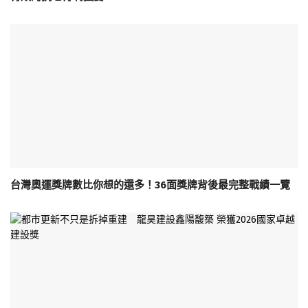
台灣奧運獎牌數比你想的還多！36面獎牌背後最完整戰績一覽