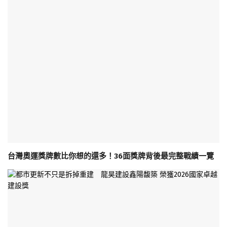
台灣奧運獎牌數比你想的還多！36面獎牌背後最完整戰績一覽