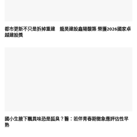
都市更新不只是拆掉重建 龍昊建設鑫陽馥築 榮獲2026國家卓
越建設獎
國小生腋下飄異味恐是狐臭？醫：若伴青春期徵象應評估性早
熟