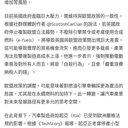
增加等風險。
目前英國政府面臨巨大壓力，需維持與歐盟政策的一致性。
根據社群媒體創作者 @ScottishCarClan 的說法，若英國政
府停止複製歐盟立法趨勢，不廢除引擎禁令或考慮使用合成
燃料（e-fuels），將導致英國與歐盟政策間出現巨大差異。
這可能導致豐厚的貿易機會流失，進而引發更多裁員、產業
淘汰及雙邊製造商成本上漲。他進一步表示，強制推動電動
車普及對所有人而言，將是「自殺行為」，且會「嚴重浪費
納稅人的錢」。
歐盟政策的調整，可能意味著對燃油引擎車輛採更為靈活的
態度，尤其是在永續燃料的加持下。此一轉變，讓汽車產業
對未來發展路徑有更多元的思考空間。
在此背景下，汽車製造商如起亞（Kia）已受到歐洲嚴格法
規的影響。根據《TechStory》報導，起亞正考慮停產小型