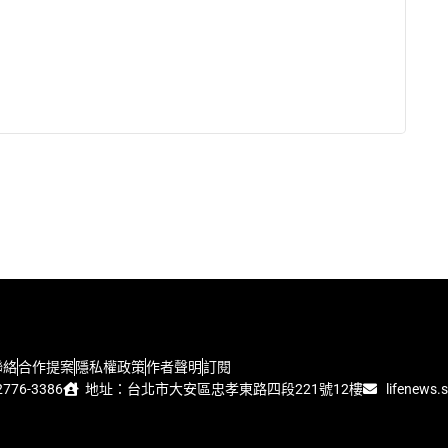
聯絡
合作提案
隱私權政策
作者聲明
訂閱
776-3386
地址：台北市大安區忠孝東路四段221號12樓
lifenews.