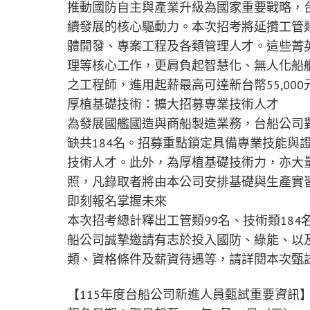
推動國防自主與產業升級為國家重要戰略，
續發展的核心驅動力。本次招考將延攬工管
體開發、專案工程及各類管理人才。這些菁
理等核心工作，更肩負起智慧化、無人化船
之工程師，進用起薪最高可達新台幣55,00
厚植基礎技術：擴大招募專業技術人才
為發展國艦國造與商船製造業務，台船公司
缺共184名。招募重點鎖定具備專業技能與
技術人才。此外，為厚植基礎技術力，亦大
照，凡錄取者將由本公司安排基礎與生產實
即刻報名掌握未來
本次招考總計釋出工管類99名、技術類18
船公司誠摯邀請有志於投入國防、綠能、以
類、資格條件及薪資待遇等，請詳閱本次甄
【115年度台船公司新進人員甄試重要資訊