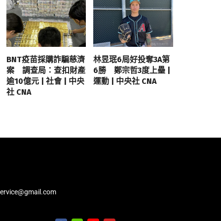
BNT疫苗採購詐騙慈濟
林昱珉6局好投奪3A第
案 調查局：查扣財產
6勝 鄭宗哲3度上壘 |
逾10億元 | 社會 | 中央
運動 | 中央社 CNA
社 CNA
service@gmail.com