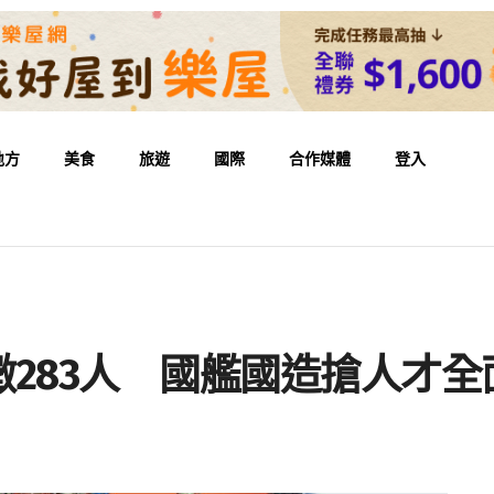
地方
美食
旅遊
國際
合作媒體
登入
283人 國艦國造搶人才全