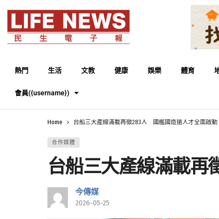
熱門
生活
文教
健康
娛樂
體育
會員({username})
Home
台船三大產線滿載再徵283人 國艦國造搶人才全面啟動
合作媒體
台船三大產線滿載再徵
今傳媒
2026-05-25