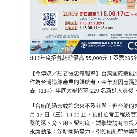
:115年度招募起薪最高 55,000元！亟需2
【今傳媒／記者張忠義報導】台灣國際造船股
作為台灣造船產業的領航者，今年度因應潛
去（114）年底大舉招募 229 名新進人員後
「台船的過去或許您來不及參與、但台船的未
月 17 日（三）14:00 止，預計招考工程及
整的選、育、用、留制度，誠摯邀請有志投
永續動能：深耕國防實力，引領船舶智慧與