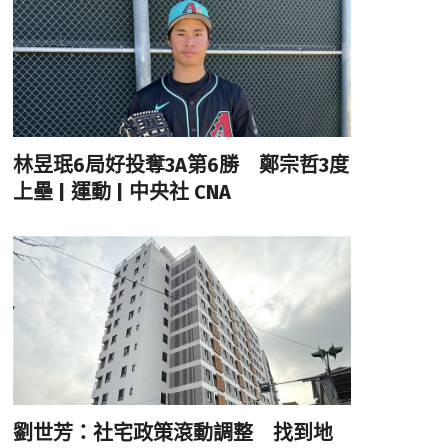
林昱珉6局好投奪3A第6勝 鄭宗哲3度
上壘 | 運動 | 中央社 CNA
劉世芳：社宅政策滾動調整 找到地