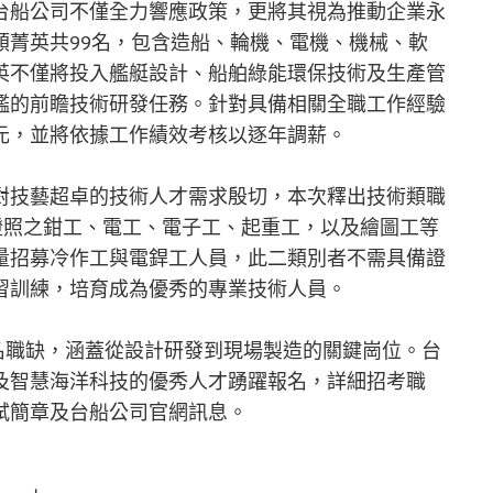
台船公司不僅全力響應政策，更將其視為推動企業永
類菁英共99名，包含造船、輪機、電機、機械、軟
英不僅將投入艦艇設計、船舶綠能環保技術及生產管
艦的前瞻技術研發任務。針對具備相關全職工作經驗
0元，並將依據工作績效考核以逐年調薪。
對技藝超卓的技術人才需求殷切，本次釋出技術類職
證照之鉗工、電工、電子工、起重工，以及繪圖工等
量招募冷作工與電銲工人員，此二類別者不需具備證
習訓練，培育成為優秀的專業技術人員。
4名職缺，涵蓋從設計研發到現場製造的關鍵崗位。台
及智慧海洋科技的優秀人才踴躍報名，詳細招考職
試簡章及台船公司官網訊息。
】