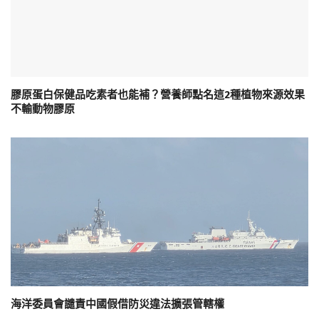
膠原蛋白保健品吃素者也能補？營養師點名這2種植物來源效果
不輸動物膠原
海洋委員會譴責中國假借防災違法擴張管轄權