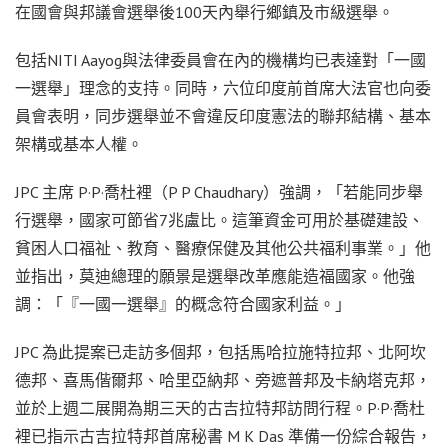
在國會與邦議會選舉後100天內舉行鄉鎮及市級選舉。
包括NITI Aayog與法律委員會在內的機構均已表達對「一國
一選舉」理念的支持。同時，六位印度前首席大法官也向委
員會表明，同步選舉並不會違反印度憲法的聯邦結構、基本
架構或基本人權。
JPC 主席 P·P·喬杜裡（P P Chaudhary）強調，「若能同步舉
行選舉，國家可節省7兆盧比。這筆資金可用於基礎建設、
貧困人口福祉、教育、醫療保健及其他公共福利事業。」他
並指出，莫迪總理的願景是選舉改革應能造福國家。他強
調：「『一國一選舉』的概念符合國家利益。」
JPC 為此提案已走訪多個邦，包括馬哈拉施特拉邦、北阿坎
德邦、喜馬偕爾邦、哈里亞納邦、旁遮普邦及卡納塔克邦，
並於上週二展開為期三天的古吉拉特邦訪問行程。P·P·喬杜
裡已指示古吉拉特邦首席秘書 M K Das 準備一份綜合報告，