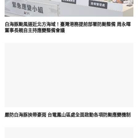
白海豚颱風逼近北方海域！臺灣港務提前部署防颱整備 周永暉
董事長親自主持應變整備會議
嚴防白海豚挾帶豪雨 台電鳳山區處全面啟動各項防颱應變機制