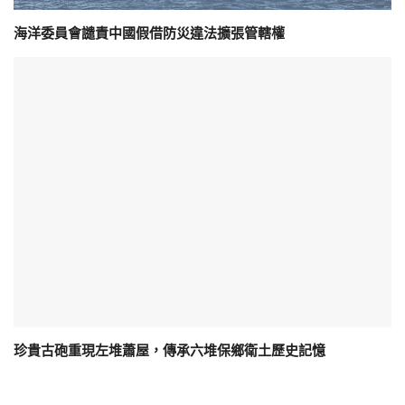
海洋委員會譴責中國假借防災違法擴張管轄權
珍貴古砲重現左堆蕭屋，傳承六堆保鄉衛土歷史記憶