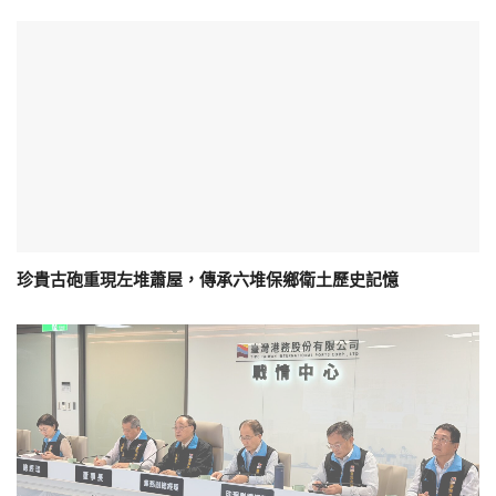
珍貴古砲重現左堆蕭屋，傳承六堆保鄉衛土歷史記憶