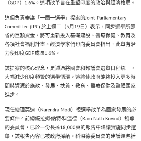
（GDP）1.6%。這項改革旨在重塑印度的政治與經濟格局。
這個負責審議「一國一選舉」提案的Joint Parliamentary
Committee (JPC) 於上週二（5月19日）表示，同步選舉所節
省的巨額資金，將可重新投入基礎建設、醫療保健、教育及
各項社會福利計畫。經濟學家們也向委員會指出，此舉有潛
力使印度GDP成長1.6%。
該提案的核心理念，是透過將國會和邦議會選舉日程統一，
大幅減少印度頻繁的選舉循環。這將使政府能夠投入更多時
間與資源於施政、發展、扶貧、教育、醫療保健及整體國家
進步。
現任總理莫迪（Narendra Modi）視選舉改革為國家發展的必
要條件。前總統拉姆·納特·科溫德（Ram Nath Kovind）領導
的委員會，已於一份長達18,000頁的報告中建議實施同步選
舉，該報告內容已被政府採納。科溫德委員會的建議還包括