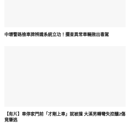
中壢警路檢車牌辨識系統立功！攔查異常車輛揪出毒駕
【有片】車停家門前「才剛上車」就被撞 大溪男轉彎失控釀2傷
竟肇逃