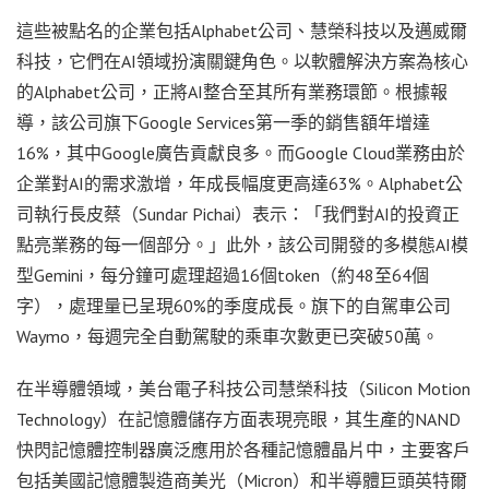
這些被點名的企業包括Alphabet公司、慧榮科技以及邁威爾
科技，它們在AI領域扮演關鍵角色。以軟體解決方案為核心
的Alphabet公司，正將AI整合至其所有業務環節。根據報
導，該公司旗下Google Services第一季的銷售額年增達
16%，其中Google廣告貢獻良多。而Google Cloud業務由於
企業對AI的需求激增，年成長幅度更高達63%。Alphabet公
司執行長皮蔡（Sundar Pichai）表示：「我們對AI的投資正
點亮業務的每一個部分。」此外，該公司開發的多模態AI模
型Gemini，每分鐘可處理超過16個token（約48至64個
字），處理量已呈現60%的季度成長。旗下的自駕車公司
Waymo，每週完全自動駕駛的乘車次數更已突破50萬。
在半導體領域，美台電子科技公司慧榮科技（Silicon Motion
Technology）在記憶體儲存方面表現亮眼，其生產的NAND
快閃記憶體控制器廣泛應用於各種記憶體晶片中，主要客戶
包括美國記憶體製造商美光（Micron）和半導體巨頭英特爾