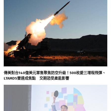
傳美對台140億美元軍售聚焦防空升級！500枚愛三增程飛彈、
LTAMDS雷達成焦點 交期恐受產能影響