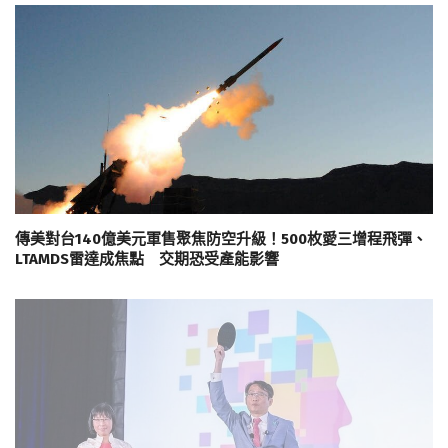
傳美對台140億美元軍售聚焦防空升級！500枚愛三增程飛彈、
LTAMDS雷達成焦點 交期恐受產能影響