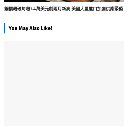
銅價飆破每噸1.4萬美元創兩月新高 美國大量進口加劇供應緊俏
You May Also Like!