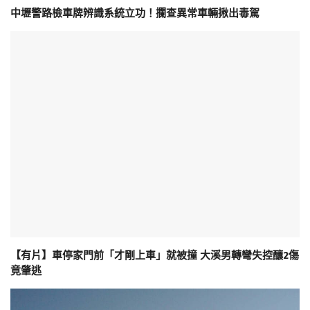
中壢警路檢車牌辨識系統立功！攔查異常車輛揪出毒駕
【有片】車停家門前「才剛上車」就被撞 大溪男轉彎失控釀2傷
竟肇逃