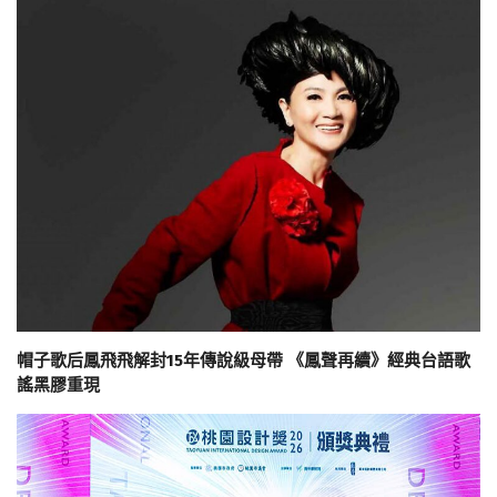
帽子歌后鳳飛飛解封15年傳說級母帶 《鳳聲再續》經典台語歌
謠黑膠重現