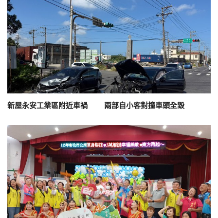
新屋永安工業區附近車禍 兩部自小客對撞車頭全毀