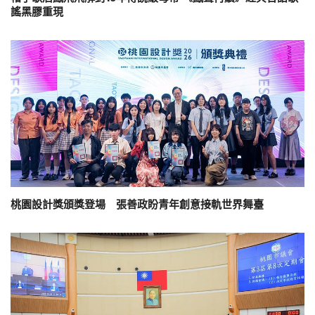
謠黑膠重現
桃園設計獎頒獎登場 張善政盼青年創意接軌世界舞臺