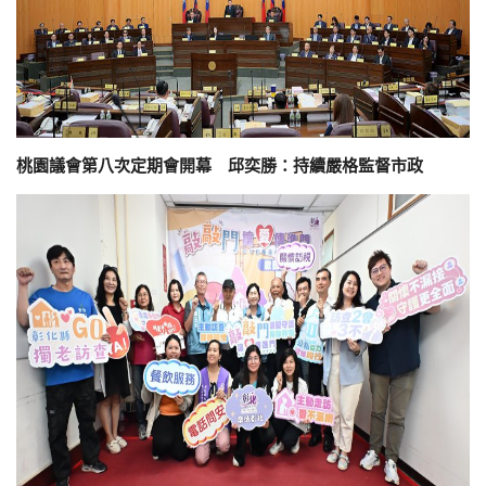
桃園議會第八次定期會開幕 邱奕勝：持續嚴格監督市政