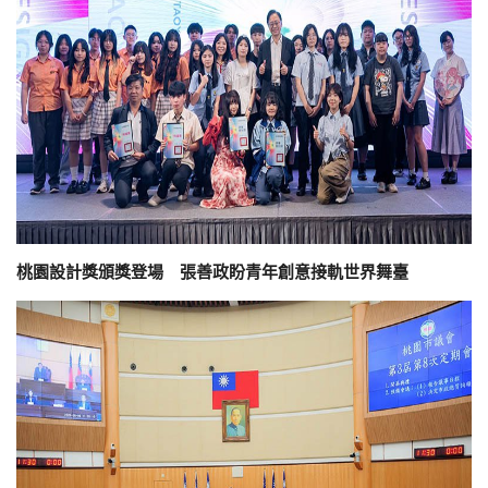
桃園設計獎頒獎登場 張善政盼青年創意接軌世界舞臺