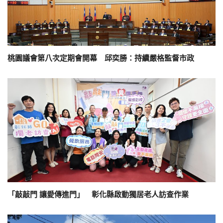
桃園議會第八次定期會開幕 邱奕勝：持續嚴格監督市政
「敲敲門 讓愛傳進門」 彰化縣啟動獨居老人訪查作業