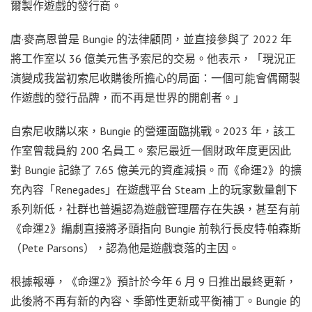
爾製作遊戲的發行商。
唐·麥高恩曾是 Bungie 的法律顧問，並直接參與了 2022 年
將工作室以 36 億美元售予索尼的交易。他表示，「現況正
演變成我當初索尼收購後所擔心的局面：一個可能會偶爾製
作遊戲的發行品牌，而不再是世界的開創者。」
自索尼收購以來，Bungie 的營運面臨挑戰。2023 年，該工
作室曾裁員約 200 名員工。索尼最近一個財政年度更因此
對 Bungie 記錄了 7.65 億美元的資產減損。而《命運2》的擴
充內容「Renegades」在遊戲平台 Steam 上的玩家數量創下
系列新低，社群也普遍認為遊戲管理層存在失誤，甚至有前
《命運2》編劇直接將矛頭指向 Bungie 前執行長皮特·帕森斯
（Pete Parsons），認為他是遊戲衰落的主因。
根據報導，《命運2》預計於今年 6 月 9 日推出最終更新，
此後將不再有新的內容、季節性更新或平衡補丁。Bungie 的