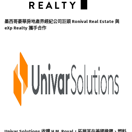
墨西哥豪華房地產界經紀公司巨頭 Ronival Real Estate 與
eXp Realty 攜手合作
Univar Solutions 收購 H.M. Royal，拓展其在美國橡膠、塑料