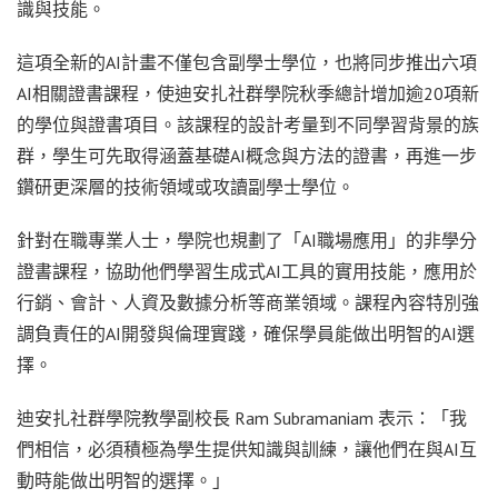
識與技能。
這項全新的AI計畫不僅包含副學士學位，也將同步推出六項
AI相關證書課程，使迪安扎社群學院秋季總計增加逾20項新
的學位與證書項目。該課程的設計考量到不同學習背景的族
群，學生可先取得涵蓋基礎AI概念與方法的證書，再進一步
鑽研更深層的技術領域或攻讀副學士學位。
針對在職專業人士，學院也規劃了「AI職場應用」的非學分
證書課程，協助他們學習生成式AI工具的實用技能，應用於
行銷、會計、人資及數據分析等商業領域。課程內容特別強
調負責任的AI開發與倫理實踐，確保學員能做出明智的AI選
擇。
迪安扎社群學院教學副校長 Ram Subramaniam 表示：「我
們相信，必須積極為學生提供知識與訓練，讓他們在與AI互
動時能做出明智的選擇。」