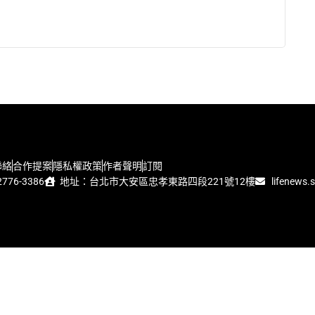
聯絡
合作提案
隱私權政策
作者聲明
訂閱
776-3386
地址：台北市大安區忠孝東路四段221號12樓
lifenews.