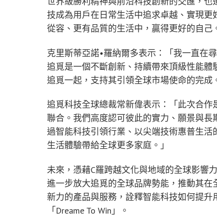
世界級勝利精神與前沿科技創新的交匯，也
技成為用戶在日常生活中追求卓越、實現更
從容、更有品質的生活中，贏得更好的自己
克里斯蒂亞諾•羅納爾多表示：「我一直在
追覓是一個不斷創新、持續帶來頂級性能體
追覓一起，支持其引領全球市場使命的完成
追覓科技全球總裁常新偉表示：「此次合作是
聯合。我們高度認可彼此的實力、願景與長
過智能科技引領行業、以尖端技術惠普生活
生活體驗帶給全球更多家庭。」
未來，憑藉C羅跨越文化與地域的全球影響
進一步放大追覓的全球品牌勢能，推動其在
新力的產品與服務，詮釋智能科技如何提升
「Dreame To Win」。