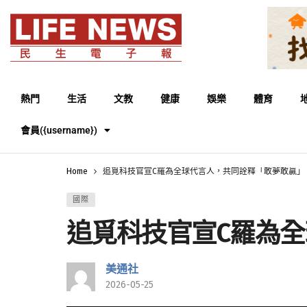
熱門
生活
文教
健康
娛樂
體育
會員({username})
Home
追覓科技官宣C羅為全球代言人，共同詮釋「敢夢敢贏」
國際
追覓科技官宣C羅為
美通社
2026-05-25