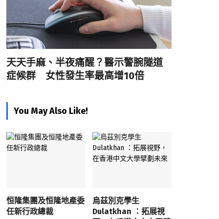
天天手麻、半夜痛醒？醫示警腕隧道
症候群 女性發生率最高增10倍
You May Also Like!
恒隆集團及恒隆地產委
烏茲別克學生
任新行政總裁
Dulatkhan ：拓展視