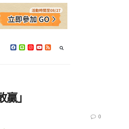
敢贏」
0