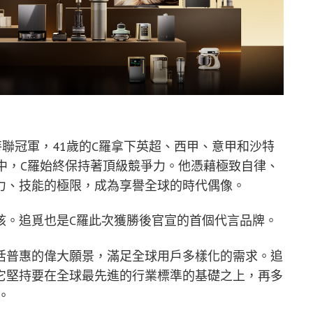
特聯冠軍，41歲的C羅拿下英超、西甲、意甲和沙特
中，C羅始終保持著頂級競爭力。他憑藉極致自律、
力、技能的極限，成為享譽全球的時代偶像。
核。追覓也是C羅此次獲勝後官宣的首個代言品牌。
活普惠的偉大願景，滿足全球用戶多樣化的需求。追
它堅持要在全球最先進的行業標準的基礎之上，再多
。