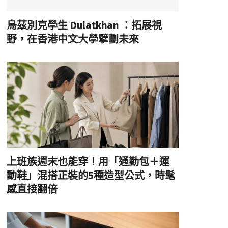
烏茲別克學生 Dulatkhan ：拓展視
野，在香港中文大學擘劃未來
上班族週末也能穿！用「通勤包＋運
動鞋」混搭正裝的5種造型公式，時髦
感直接翻倍