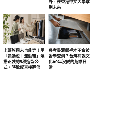
野，在香港中文大學擘
劃未來
上班族週末也能穿！用
參考書藏哪裡才不會被
「通勤包＋運動鞋」混
督學查到？台灣補課文
搭正裝的5種造型公
化40年沒變的荒謬日
式，時髦感直接翻倍
常