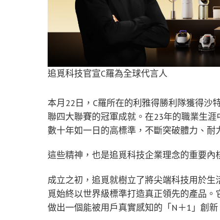
追覓科技官宣C羅為全球代言人
本月22日，C羅所在的利雅得勝利隊獲得沙
聯四大聯賽的冠軍成就。在23年的職業生涯
數十年如一日的高標準，不斷突破體力、耐
這些精神，也是追覓科技企業理念的重要內
成立之初，追覓就樹立了將尖端科技用於生
覓始終以世界級標準打造真正領先的產品。
做出一個能被用戶真實感知的「N＋1」創新