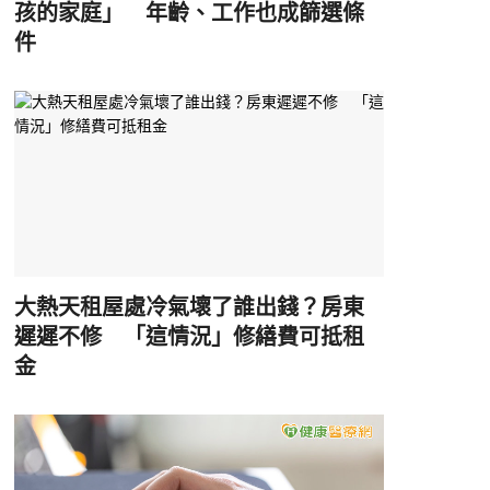
孩的家庭」 年齡、工作也成篩選條
件
大熱天租屋處冷氣壞了誰出錢？房東
遲遲不修 「這情況」修繕費可抵租
金