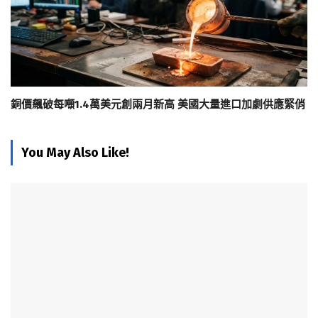
銅價飆破每噸1.4萬美元創兩月新高 美國大量進口加劇供應緊俏
You May Also Like!