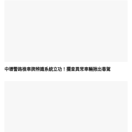
中壢警路檢車牌辨識系統立功！攔查異常車輛揪出毒駕