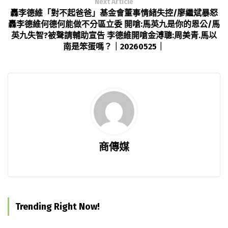
Next Article
轟李德維「對不起爸爸」基金會董事情緒失控/廖繼斌暴怒
轟李德維何德何能做不分區立委 開嗆:馬英九是你的恩公/馬
英九失智?被聲請輔助宣告 李德維開嗆金溥聰:周美青.馬以
南是笨蛋嗎？｜20260525｜
商傳媒
Trending Right Now!