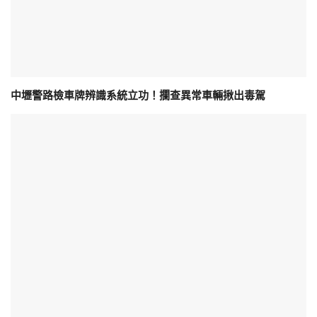
中壢警路檢車牌辨識系統立功！攔查異常車輛揪出毒駕