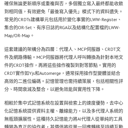
確保無論更新順序或重複與否，多個獨立寫入最終都能收斂
到相同值，有效避免「最後寫入優先」模式下的資料遺失。
常見的CRDTs建構單元包括用於變化事實的LWW-Register、
集合的OR-Set、有序日誌的RGA以及結構化配置檔的LWW-
Map/OR-Map。
這套建議的架構分為四層：代理人、MCP伺服器、CRDT文
件及網路傳輸。MCP伺服器將代理人呼叫轉換為針對本地文
件的CRDT操作，再將這些操作複製到對等節點。實用的
CRDT實作如Yjs和Automerge，通常採用操作型變體並結合
高效的二進位編碼。記憶管理也需持續策展，包括相關性評
分、時間衰減及整合，以避免效能與實用性下降。
相較於集中式記憶系統在設置與檢索上的速度優勢，去中心
化記憶系統提供資料主權、離線能力，以及多代理人系統的
無瓶頸擴展性。這種持久記憶能力將AI代理人從單純的工具
轉變為真正的協作者，其價值將從單一回應轉移至持續互動