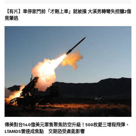
【有片】車停家門前「才剛上車」就被撞 大溪男轉彎失控釀2傷
竟肇逃
傳美對台140億美元軍售聚焦防空升級！500枚愛三增程飛彈、
LTAMDS雷達成焦點 交期恐受產能影響