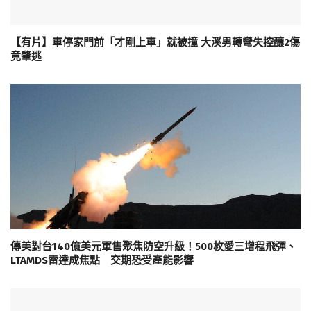
【有片】車停家門前「才剛上車」就被撞 大溪男轉彎失控釀2傷
竟肇逃
傳美對台140億美元軍售聚焦防空升級！500枚愛三增程飛彈、
LTAMDS雷達成焦點 交期恐受產能影響