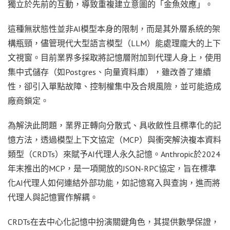
獨立於先前的互動，導致重複建立意圖的「金魚效應」。
這種無狀態性並非AI模型本身的限制，而是其外層系統的架
構瓶頸，儘管現代大型語言模型（LLM）能處理龐大的上下
文視窗。目前業界多採取將記憶層附加到代理人身上，使用
集中式儲存（如Postgres、向量資料庫），雖改善了連續
性，卻引入單點故障、控制權集中及合規風險，並可能造成
廠商鎖定。
為解決此問題，業界正轉向分散式、具收斂性且標準化的記
憶方法，透過模型上下文協定（MCP）與衝突解決複本資料
類型（CRDTs）來賦予AI代理人永久記憶。Anthropic於2024
年末推出的MCP，是一項開放的JSON-RPC協定，旨在標準
化AI代理人如何連結外部功能，如記憶寫入與查詢，進而將
代理人與記憶實作解耦。
CRDTs在去中心化記憶中扮演關鍵角色，其提供數學保證，