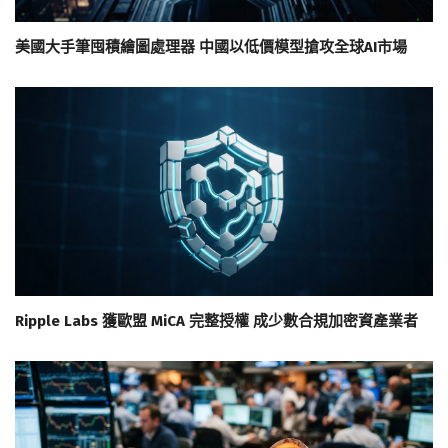
美國大手筆囤積繪圖處理器 中國以低價模型搶攻全球AI市場
Ripple Labs 獲歐盟 MiCA 完整授權 成少數合規加密資產業者