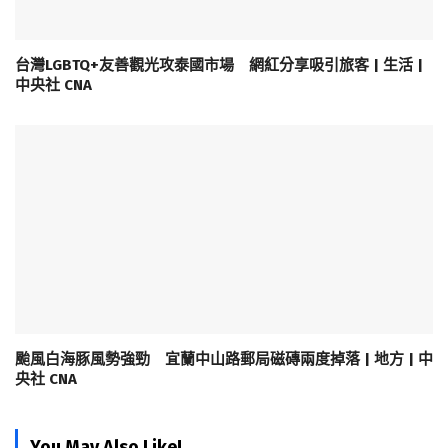
台灣LGBTQ+友善觀光攻泰國市場 網紅分享吸引旅客 | 生活 |
中央社 CNA
颱風白海豚風勢強勁 宜蘭中山路郵局磁磚兩度掉落 | 地方 | 中
央社 CNA
You May Also Like!