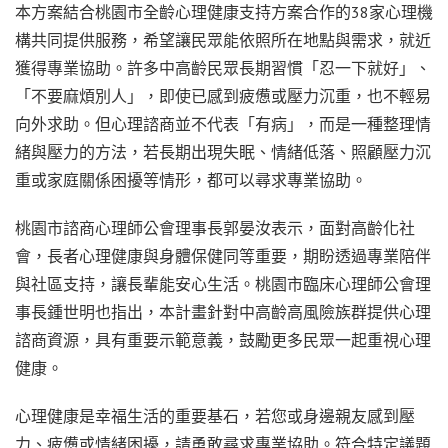
本方案結合桃園市全齡心理健康支持方案合作的38家心理機
構共同提供服務，希望讓民眾能依照所在地點與需求，就近
獲得專業協助。許多中高齡民眾長期習慣「忍一下就好」、
「不要麻煩別人」，即使已感到疲憊或壓力沉重，也不輕易
向外求助。但心理諮商並不代表「有病」，而是一種整理情
緒與壓力的方法，若長期出現失眠、情緒低落、照顧壓力沉
重或家庭關係困擾等情形，都可以尋求專業協助。
桃園市諮商心理師公會理事長郭晏汝表示，面對高齡化社
會，長者心理健康與身體保健同等重要，期盼透過專業陪伴
與社區支持，讓長輩能安心生活。桃園市臨床心理師公會理
事長鍾世明也指出，本計畫針對中高齡高風險族群提供心理
諮商資源，具有重要示範意義，鼓勵更多民眾一起重視心理
健康。
心理健康是幸福生活的重要基石，若您或身邊親友感到壓
力、疲憊或情緒困擾，請勇敢尋求專業協助。符合特定議題