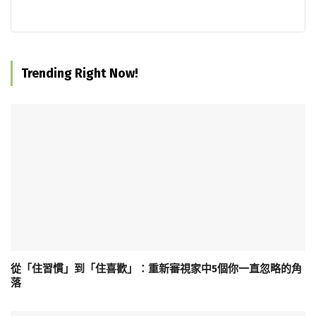
Trending Right Now!
從「住習慣」到「住喜歡」：重新審視家中5個你一直忽略的角
落