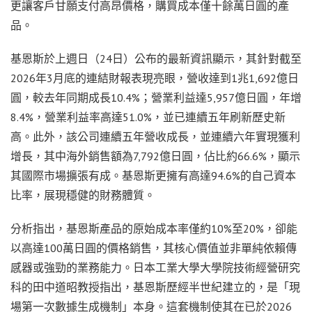
更讓客戶甘願支付高昂價格，購買成本僅十餘萬日圓的產
品。
基恩斯於上週日（24日）公布的最新資訊顯示，其針對截至
2026年3月底的連結財報表現亮眼，營收達到1兆1,692億日
圓，較去年同期成長10.4%；營業利益達5,957億日圓，年增
8.4%，營業利益率高達51.0%，並已連續五年刷新歷史新
高。此外，該公司連續五年營收成長，並連續六年實現獲利
增長，其中海外銷售額為7,792億日圓，佔比約66.6%，顯示
其國際市場擴張有成。基恩斯更擁有高達94.6%的自己資本
比率，展現穩健的財務體質。
分析指出，基恩斯產品的原始成本率僅約10%至20%，卻能
以高達100萬日圓的價格銷售，其核心價值並非單純依賴傳
感器或強勁的業務能力。日本工業大學大學院技術經營研究
科的田中道昭教授指出，基恩斯歷經半世紀建立的，是「現
場第一次數據生成機制」本身。這套機制使其在已於2026