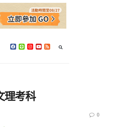
文理考科
0