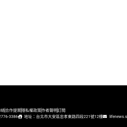
聯絡
合作提案
隱私權政策
作者聲明
訂閱
776-3386
地址：台北市大安區忠孝東路四段221號12樓
lifenews.