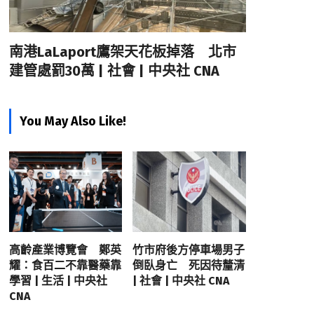
南港LaLaport鷹架天花板掉落 北市
建管處罰30萬 | 社會 | 中央社 CNA
You May Also Like!
高齡產業博覽會 鄭英
竹市府後方停車場男子
耀：食百二不靠醫藥靠
倒臥身亡 死因待釐清
學習 | 生活 | 中央社
| 社會 | 中央社 CNA
CNA