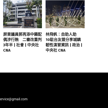
屏東議員郭再添中籍配
林飛帆：自助人助
偶涉行賄 二審改重判
10駐台友盟分享城鎮
3年半 | 社會 | 中央社
韌性演習資訊 | 政治 |
CNA
中央社 CNA
service@gmail.com