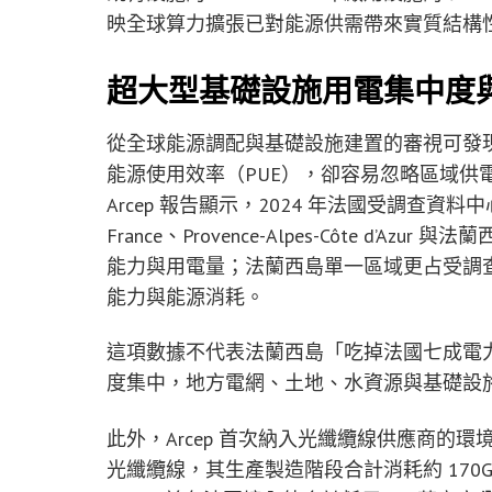
映全球算力擴張已對能源供需帶來實質結構
超大型基礎設施用電集中度
從全球能源調配與基礎設施建置的審視可發
能源使用效率（PUE），卻容易忽略區域供
Arcep 報告顯示，2024 年法國受調查資料
France、Provence-Alpes-Côte d’
能力與用電量；法蘭西島單一區域更占受調查資
能力與能源消耗。
這項數據不代表法蘭西島「吃掉法國七成電
度集中，地方電網、土地、水資源與基礎設
此外，Arcep 首次納入光纖纜線供應商的環
光纖纜線，其生產製造階段合計消耗約 170