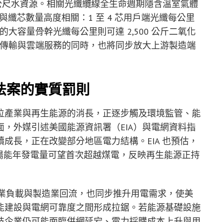
立方公尺水資源。相關光纖纜線全生命週期隱含溫室氣體
跡與纖芯數量高度相關：1 至 4 芯用戶端光纖每公里
 芯的大容量骨幹光纖每公里則可達 2,500 公斤二氧化
I 傳輸與雲端服務的同時，也將同步放大上游製造端
法案的實質罰則
位產業與再生能源的消長，正逐步觸及環境監管、能
，外媒引述美國能源資訊署（EIA）與電網資料指
成長，正在改變部分地區電力結構。EIA 也預估，
 年太陽能年發電量可望首次超越煤電，反映再生能源正持
工業負載與製造業回流，也同步推升用電需求，使美
能建設與電網可靠度之間形成拉鋸。若能源基礎設施
技企業仍可能面臨併網延宕、電力採購成本上升與用