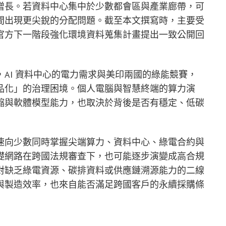
增長。若資料中心集中於少數都會區與產業廊帶，可
間出現更尖銳的分配問題。截至本文撰寫時，主要受
官方下一階段強化環境資料蒐集計畫提出一致公開回
AI 資料中心的電力需求與美印兩國的綠能競賽，
品化」的治理困境。個人電腦與智慧終端的算力演
縮與軟體模型能力，也取決於背後是否有穩定、低碳
速向少數同時掌握尖端算力、資料中心、綠電合約與
礎網路在跨國法規審查下，也可能逐步演變成高合規
對缺乏綠電資源、碳排資料或供應鏈溯源能力的二線
與製造效率，也來自能否滿足跨國客戶的永續採購條