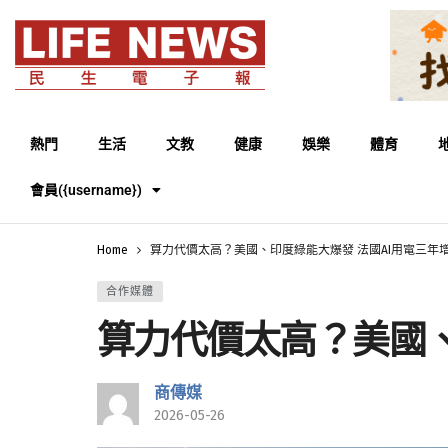
熱門
生活
文教
健康
娛樂
體育
會員({username})
Home
算力代價太高？美國、印度綠能大爆發 法國AI用電三年
合作媒體
算力代價太高？美國、
商傳媒
2026-05-26