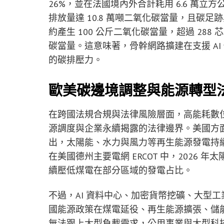
26%，並在法國境內外合計耗用 6.6 萬
排放量達 10.8 萬噸二氧化碳當量，且碳足
約產生 100 公斤二氧化碳當量，超過 288
碳當量。這意味著，骨幹網路擴建在支援 A
的碳排壓力。
歐美碳邊境調整與能源轉型
在跨國法規合規與法律風險層面，高能耗數
源調度與企業永續揭露的法律邊界。美國方面
出，太陽能、水力與風力等再生能源發電持續
在美國德州主要電網 ERCOT 中，2026
續壓低煤電在部分區域的發電占比。
不過，AI 資料中心、加密貨幣挖礦、大型
國能源政策在煤電延役、再生能源擴張、儲
無法跟上大型負載需求，公用事業與大型科