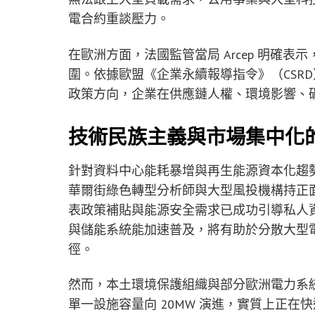
電合約重談壓力。
在歐洲方面，法國監管當局 Arcep 明確
圍。依據歐盟《企業永續報導指令》（CSRD
政策方向，企業在供應鏈人權、環境影響、
技術民族主義與市場集中化
針對資料中心能耗暴增與再生能源資本化趨
華爾街綠色轉型分析師與大型風投機構持正面態度
表政策補貼與能源安全需求已成功引導私人
與儲能系統能加速普及，將有助於分散大型電
徑。
然而，本土環境保護組織與部分歐洲電力系
單一設施容量向 20MW 演進，實質上正