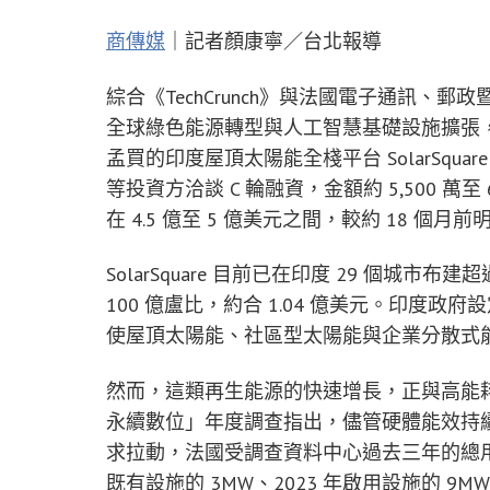
商傳媒
｜記者顏康寧／台北報導
綜合《TechCrunch》與法國電子通訊、郵
全球綠色能源轉型與人工智慧基礎設施擴張
孟買的印度屋頂太陽能全棧平台 SolarSquare，傳出正與 
等投資方洽談 C 輪融資，金額約 5,500 萬
在 4.5 億至 5 億美元之間，較約 18 個月
SolarSquare 目前已在印度 29 個城市
100 億盧比，約合 1.04 億美元。印度政府設
使屋頂太陽能、社區型太陽能與企業分散式
然而，這類再生能源的快速增長，正與高能耗資
永續數位」年度調查指出，儘管硬體能效持
求拉動，法國受調查資料中心過去三年的總用
既有設施的 3MW、2023 年啟用設施的 9M