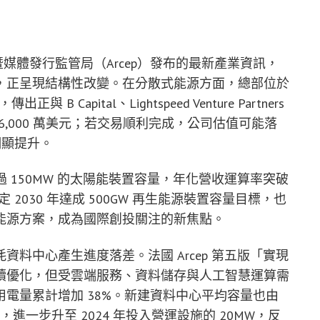
政暨媒體發行監管局（Arcep）發布的最新產業資訊，
，正呈現結構性改變。在分散式能源方面，總部位於
B Capital、Lightspeed Venture Partners
至 6,000 萬美元；若交易順利完成，公司估值可能落
前明顯提升。
布建超過 150MW 的太陽能裝置容量，年化營收運算率突破
定 2030 年達成 500GW 再生能源裝置容量目標，也
能源方案，成為國際創投關注的新焦點。
料中心產生進度落差。法國 Arcep 第五版「實現
續優化，但受雲端服務、資料儲存與人工智慧運算需
電量累計增加 38%。新建資料中心平均容量也由
W，進一步升至 2024 年投入營運設施的 20MW，反