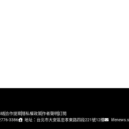
聯絡
合作提案
隱私權政策
作者聲明
訂閱
776-3386
地址：台北市大安區忠孝東路四段221號12樓
lifenews.