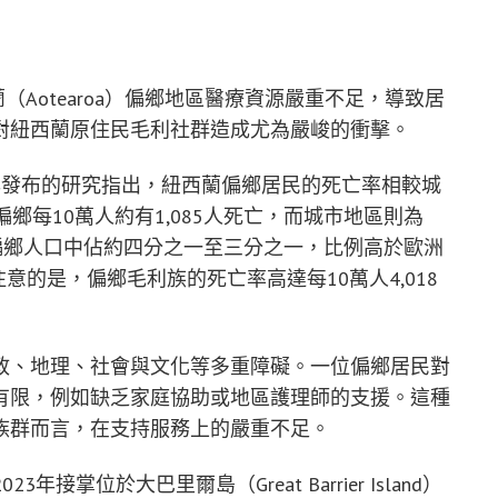
紐西蘭（Aotearoa）偏鄉地區醫療資源嚴重不足，導致居
對紐西蘭原住民毛利社群造成尤為嚴峻的衝擊。
）於2023年發布的研究指出，紐西蘭偏鄉居民的死亡率相較城
鄉每10萬人約有1,085人死亡，而城市地區則為
偏鄉人口中佔約四分之一至三分之一，比例高於歐洲
得注意的是，偏鄉毛利族的死亡率高達每10萬人4,018
政、地理、社會與文化等多重障礙。一位偏鄉居民對
有限，例如缺乏家庭協助或地區護理師的支援。這種
族群而言，在支持服務上的嚴重不足。
3年接掌位於大巴里爾島（Great Barrier Island）