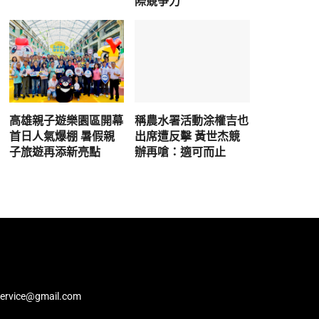
際競爭力
高雄親子遊樂園區開幕
稱農水署活動涂權吉也
首日人氣爆棚 暑假親
出席遭反擊 黃世杰競
子旅遊再添新亮點
辦再嗆：適可而止
service@gmail.com