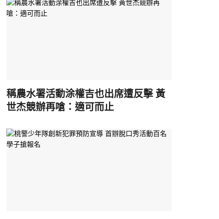
稱農水署活動涂權吉也出席遭反擊 黃
世杰競辦再嗆：適可而止