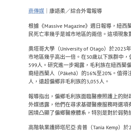
商傳媒
｜康語柔／綜合外電報導
根據《Massive Magazine》週日報導，
民死亡率幾乎是城市地區的兩倍。這項現象
奧塔哥大學（University of Otago
市地區幾乎高出一倍。在30歲以下族群中，偏
599人。研究進一步揭露，毛利族在紐西蘭
裔紐西蘭人（Pākehā）的16%至20%。值
人，遠超偏鄉非毛利族的3,055人。
報導指出，偏鄉毛利族面臨醫療照護上的財
外媒透露，他們在尋求基礎醫療服務時選項
困境凸顯了偏鄉醫療體系，特別是對於弱勢
高階執業護師塔尼亞·肯普（Tania Kemp）於202