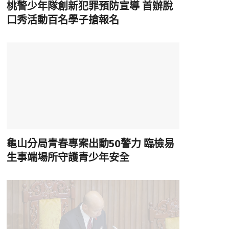
桃警少年隊創新犯罪預防宣導 首辦脫
口秀活動百名學子搶報名
龜山分局青春專案出動50警力 臨檢易
生事端場所守護青少年安全