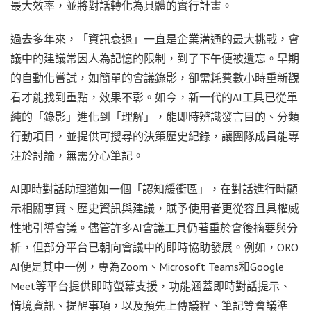
最大效率，並將對話轉化為具體的實行計畫。
過去多年來，「資訊衰退」一直是企業溝通的最大挑戰，會
議中的建議常因人為記憶的限制，到了下午便被遺忘。早期
的自動化嘗試，如簡單的會議錄影，卻需耗費數小時重新觀
看才能找到重點，效果不彰。如今，新一代的AI工具已從單
純的「錄影」進化到「理解」，能即時辨識發言目的、分類
行動項目，並提供可搜尋的決策歷史紀錄，讓團隊成員能專
注於討論，無需分心筆記。
AI即時對話助理猶如一個「認知緩衝區」，在對話進行時顯
示相關事實、歷史資訊與建議，賦予使用者更從容且具權威
性地引導會議。儘管許多AI會議工具仍著重於會後摘要與分
析，但部分平台已朝向會議中的即時協助發展。例如，ORO
AI便是其中一例，專為Zoom、Microsoft Teams和Google
Meet等平台提供即時螢幕支援，功能涵蓋即時對話提示、
情境資訊、提醒事項，以及預先上傳議程、筆記等會議準