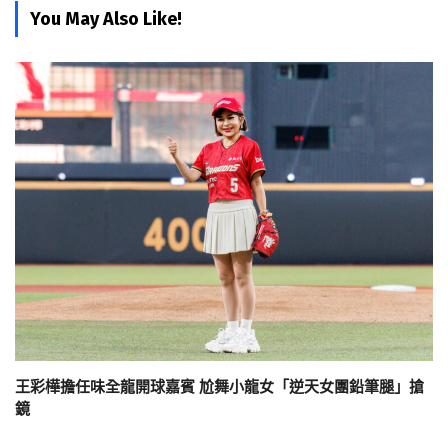
You May Also Like!
王彩樺擔任味全龍開球嘉賓 尬舞小龍女「逆天女團鉛筆腿」搶
鏡