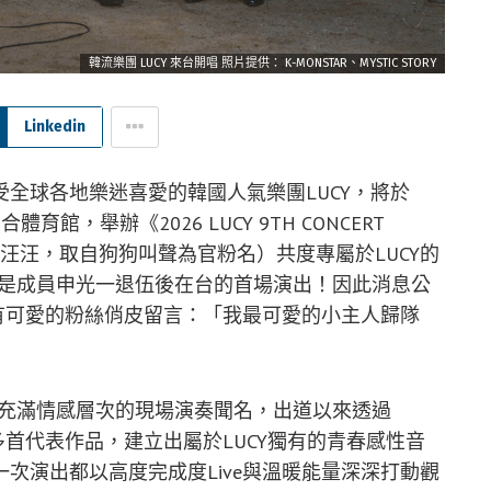
韓流樂團 LUCY 來台開唱 照片提供： K-MONSTAR、MYSTIC STORY
Linkedin
全球各地樂迷喜愛的韓國人氣樂團LUCY，將於
育館，舉辦《2026 LUCY 9TH CONCERT
lWalE（汪汪，取自狗狗叫聲為官粉名）共度專屬於LUCY的
，也是成員申光一退伍後在台的首場演出！因此消息公
還有可愛的粉絲俏皮留言：「我最可愛的小主人歸隊
und與充滿情感層次的現場演奏聞名，出道以來透過
AY〉等多首代表作品，建立出屬於LUCY獨有的青春感性音
次演出都以高度完成度Live與溫暖能量深深打動觀