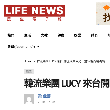
熱門
生活
文教
健康
娛樂
體育
會員({username})
Home
韓流樂團 LUCY 來台開唱 成員申光一退伍後首場演出
娛樂
韓流樂團 LUCY 來
梁 偉華
2026-05-26