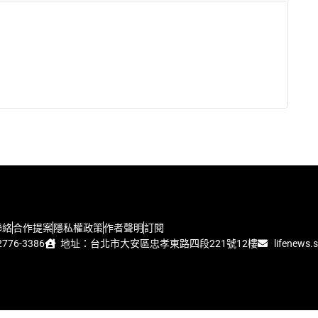
聯絡
合作提案
隱私權政策
作者聲明
訂閱
776-3386
地址：台北市大安區忠孝東路四段221號12樓
lifenews.