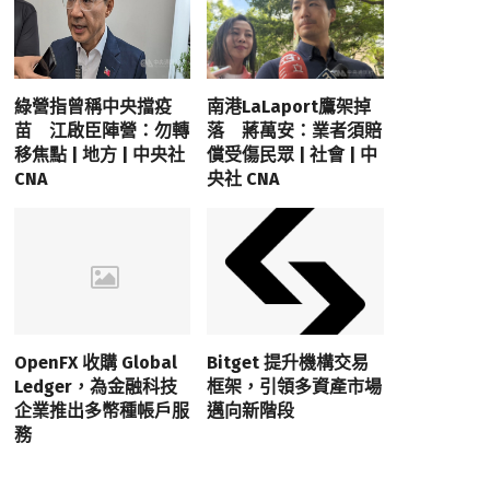
綠營指曾稱中央擋疫
南港LaLaport鷹架掉
苗 江啟臣陣營：勿轉
落 蔣萬安：業者須賠
移焦點 | 地方 | 中央社
償受傷民眾 | 社會 | 中
CNA
央社 CNA
OpenFX 收購 Global
Bitget 提升機構交易
Ledger，為金融科技
框架，引領多資產市場
企業推出多幣種帳戶服
邁向新階段
務