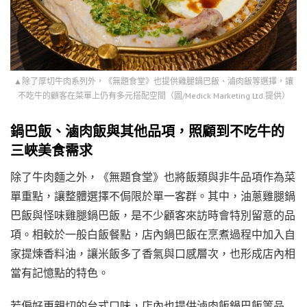
▲除了厚切牛肉系列外，《無題食堂》也提供雞腿鍋巴飯、滷肉飯等選擇，讓
不吃牛的顧客在菜單上仍有多元搭配空間（圖/Medick Marketing Ltd.提供）
鍋巴飯、滷肉飯與其他品項，照顧到不吃牛的
三峽美食需求
除了牛肉麵之外，《無題食堂》也將飯類與非牛品項作為菜
單重點，讓整體選擇不侷限於單一客群。其中，油蔥雞腿鍋
巴飯與怪味雞腿鍋巴飯，是不少顧客來訪時會特別留意的品
項。相較於一般白飯餐點，店內鍋巴飯在烹煮過程中加入自
家提煉香料油，讓米飯多了香氣與口感層次，也形成店內相
當有記憶點的特色。
若偏好更親切的台式口味，店內也提供滷肉飯鍋巴飯等品