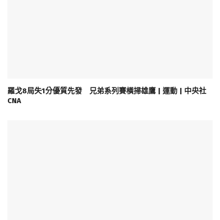
羅戈8局失1分優質先發 兄弟系列賽橫掃雄鷹 | 運動 | 中央社
CNA