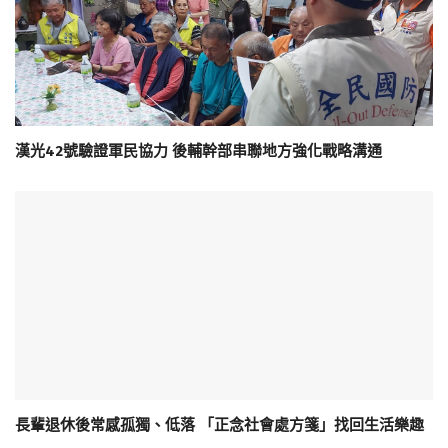
漢光42號驗證軍民協力 後輔幹部串聯地方強化戰略溝通
長輩退休後常感孤獨、低落 「正念社會處方箋」找回生活樂趣