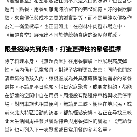
《無題食堂》希望顧客記住的不只是入口的味道，也包含從
進門、點餐、用餐到離開時所留下的完整記憶。好的餐飲體
驗，來自價值與成本之間的誠實對等，而不是單純以價格作
為唯一衡量標準。也正因如此，在樹林牛肉麵市場之中，
《無題食堂》展現出不同於傳統麵食店的深度與質感。
限量招牌先到先得，打造更彈性的聚餐選擇
除了料理本身，《無題食堂》在用餐體驗上也展現高度彈
性。店內備有兒童餐具，對親子客群更加友善；同時也開放
繫牽繩的毛孩入內，讓餐廳成為兼具家庭與寵物需求的聚餐
選擇。不論是平日晚餐、假日家庭聚會，或朋友相約，都能
在舒適的空間中自在用餐。周邊設有路邊停車格與收費停車
場，對開車族也相當便利，無論是三峽、樹林在地居民，或
前來北大特區活動的訪客，都能輕鬆安排。若正在尋找三峽
北大生活圈周邊兼具餐點特色與用餐彈性的餐廳，《無題食
堂》也可列入下一次聚餐或日常用餐的參考名單。