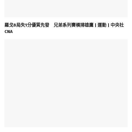
羅戈8局失1分優質先發 兄弟系列賽橫掃雄鷹 | 運動 | 中央社
CNA