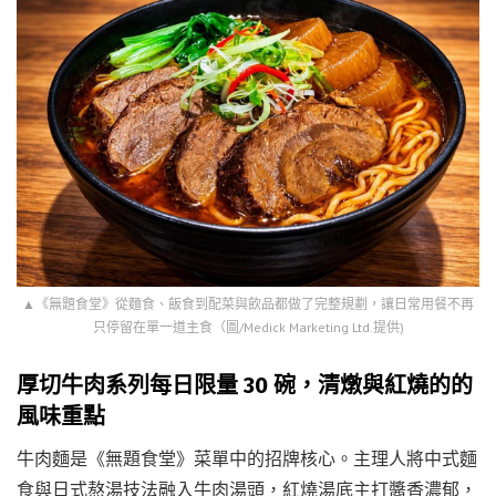
▲《無題食堂》從麵食、飯食到配菜與飲品都做了完整規劃，讓日常用餐不再
只停留在單一道主食（圖/Medick Marketing Ltd.提供)
厚切牛肉系列每日限量 30 碗，清燉與紅燒的的
風味重點
牛肉麵是《無題食堂》菜單中的招牌核心。主理人將中式麵
食與日式熬湯技法融入牛肉湯頭，紅燒湯底主打醬香濃郁，