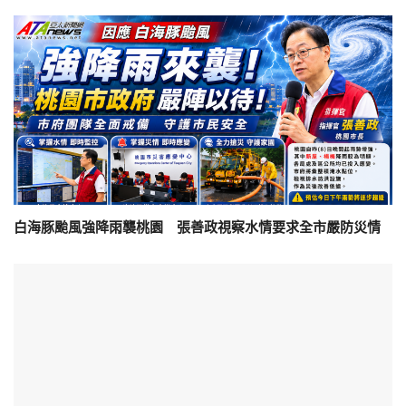
白海豚颱風強降雨襲桃園 張善政視察水情要求全市嚴防災情