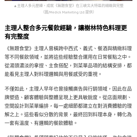
▲主理人多元歷練，成就《無題食堂》在三峽北大特區的細緻與完整
（圖/Medick Marketing Ltd.提供）
主理人整合多元餐飲經驗，讓樹林特色料理更
有完整度
《無題食堂》主理人曾橫跨中西式、義式、餐酒與精緻料理
等不同餐飲領域，並將這些經驗整合運用在日常餐點之中。
從湯頭濃淡的拿捏、主食搭配，到菜單品項的結構安排，都
能看見主理人對料理邏輯與用餐感受的重視。
不僅如此，主理人早年也曾接觸廣告與行銷領域，因此在品
牌塑造、顧客體驗與整體呈現上更具敏銳度。從店面規劃、
空間設計到菜單編排，每一處細節都建立在對消費體驗的理
解之上。這些看似分散的背景，最終回到料理本身，轉化為
一套有溫度、有邏輯的餐飲體驗。