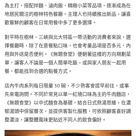
為主打，搭配拌麵、滷肉飯、精緻小菜等品項，逐漸成為在
地居民關注的樹林特色餐廳。主理人也持續推出新品，讓喜
歡嘗鮮的顧客在日常用餐中多了更多選擇。
對平時在樹林、三峽與北大特區一帶活動的消費者來說，選
擇餐廳時，除了在意餐點口味，也會考量品項是否多元、內
用與外送是否便利。《無題食堂》便朝著這樣的方向規劃菜
單，讓客人不論是一個人簡單吃飯，或與家人朋友一起用
餐，都能找到合適的點餐方式。
店內牛肉系列每日限量 30 碗，不少熟客會提早前往，或事
先來電詢問。不同於常見以單一紅燒口味為主的牛肉麵店，
《無題食堂》以中式麵食為基礎，結合日式熬湯思維，在濃
郁湯頭中保留層次，並提供客製化服務，可依照顧客喜好調
整濃淡，讓整體風味更貼近不同人的飲食偏好。