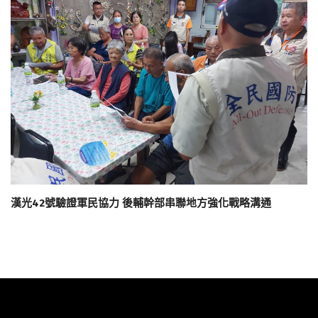
漢光42號驗證軍民協力 後輔幹部串聯地方強化戰略溝通