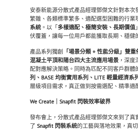
安泰新能源分散式產品經理鄧傑文針對本次
繁雜、各類標準繁多、適配選型困難的行業
系統
。以「
多樣適配、極簡安裝、長期價值
伏覆蓋，讓每一位用戶都能獲取長期、穩健
產品系列獨創
「場景分類 + 性能分級」雙
混凝土平頂和陽台四大主流應用場景
，深度
配對應解決策略。同時為匹配不同客戶群體
列、BASE 均衡實用系列、LITE 輕量經濟系
層級項目需求，真正做到按需選配、精準適
We Create｜Snapfit 閃裝效率破界
發布會上，分散式產品經理鄧傑文來到了真
了
Snapfit 閃裝系統
的工藝與落地效果，真切