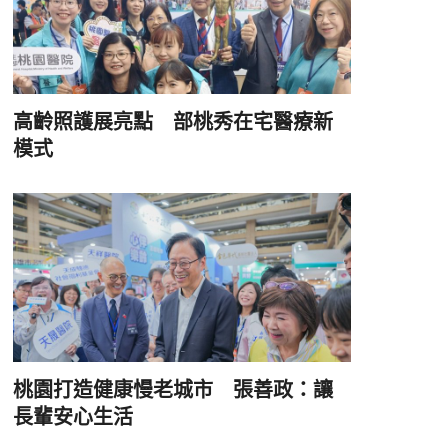
高齡照護展亮點 部桃秀在宅醫療新
模式
桃園打造健康慢老城市 張善政：讓
長輩安心生活