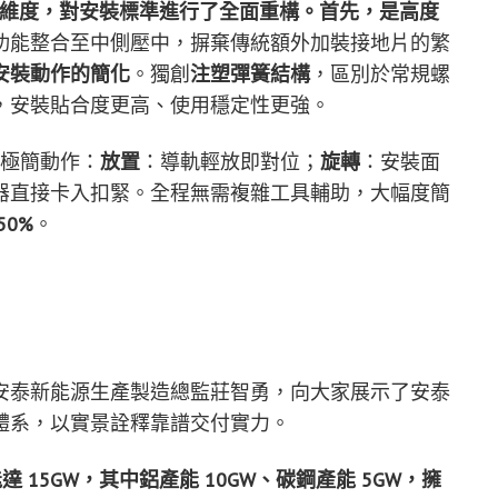
程兩大維度，對安裝標準進行了全面重構。首先，是高度
功能整合至中側壓中，摒棄傳統額外加裝接地片的繁
安裝動作的簡化
。獨創
注塑彈簧結構
，區別於常規螺
，安裝貼合度更高、使用穩定性更強。
三大極簡動作：
放置
：導軌輕放即對位；
旋轉
：安裝面
器直接卡入扣緊。全程無需複雜工具輔助，大幅度簡
0%
。
安泰新能源生產製造總監莊智勇，向大家展示了安泰
體系，以實景詮釋靠譜交付實力。
達 15GW，其中鋁產能 10GW、碳鋼產能 5GW，擁