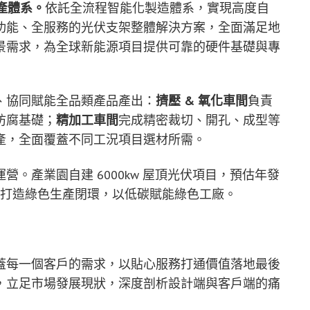
產體系。
依託全流程智能化製造體系，實現高度自
功能、全服務的光伏支架整體解決方案，全面滿足地
景需求，為全球新能源項目提供可靠的硬件基礎與專
、協同賦能全品類產品產出：
擠壓 & 氧化車間
負責
防腐基礎；
精加工車間
完成精密裁切、開孔、成型等
產，全面覆蓋不同工況項目選材所需。
。產業園自建 6000kw 屋頂光伏項目，預估年發
用模式打造綠色生產閉環，以低碳賦能綠色工廠。
蓋每一個客戶的需求，以貼心服務打通價值落地最後
，立足市場發展現狀，深度剖析設計端與客戶端的痛