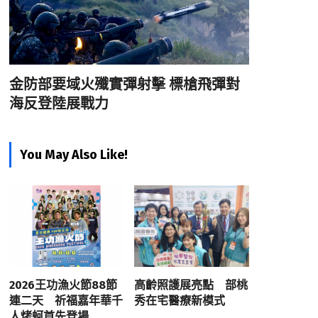
金防部要域火殲實彈射擊 標槍飛彈對
海反登陸展戰力
You May Also Like!
2026王功漁火節88節
高齡照護展亮點 部桃
連二天 祈福嘉年華千
秀在宅醫療新模式
人烤蚵首先登場