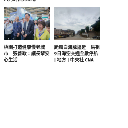
桃園打造健康慢老城
颱風白海豚逼近 馬祖
市 張善政：讓長輩安
9日海空交通全數停航
心生活
| 地方 | 中央社 CNA