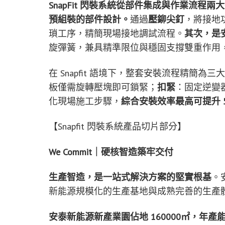
SnapFit 閃裝系統從部件集成與作業流
預組裝的部件設計。
通過
壓鉚尖釘
，將接地
瑣工序，精簡現場接地調試流程。
其次，是
旋彈簧，兼具精準限位與穩固支撐雙重作用
在 Snapfit 語境下，整套安裝流程精簡為
板僅需旋轉壓塊即可鎖緊；
扣緊
：固定逆變
化現場施工步驟，
綜合安裝效率最高可提升 5
【Snapfit 閃裝系統產品切片部分】
We Commit｜硬核智造築牢交付
生產智造，是一站式解決方案的堅實根基
。
新能源規模化的生產基地與成熟完善的生產
安泰新能源新產業園佔地 160000㎡，年產能