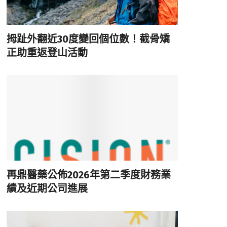
拇趾外翻近30度變回個位數！截骨矯
正助重返登山活動
再鼎醫藥公佈2026年第二季度財務業
績及近期公司進展