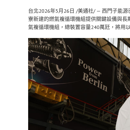
台北
2026年5月26日
/美通社/ — 西門子
寮新建的燃氣複循環機組提供關鍵設備與長期
氣複循環機組，總裝置容量240萬瓩，將用以