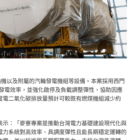
燃氣渦輪機以及附屬的汽輪發電機組等設備。本案採用西門
體發電效率，並強化啟停及負載調整彈性，協助因應
度電二氧化碳排放量預計可較既有燃煤機組減少約
表示：「麥寮專案是推動台灣電力基礎建設現代化與
電力系統對高效率、具調度彈性且能長期穩定運轉的