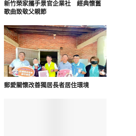
新竹榮家攜手景官企業社 經典懷舊
歌曲致敬父親節
郵愛關懷改善獨居長者居住環境