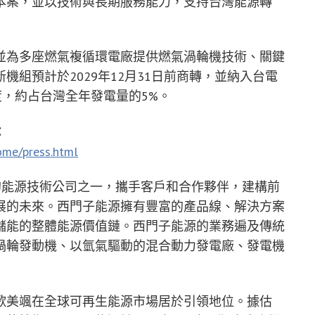
本案，並以技術與長期服務能力，支持台灣能源轉
並為多座燃氣複循環電廠提供燃氣渦輪機技術、關鍵
組預計於2029年12月31日前商轉，並納入台電
度，約占台灣全年發電量的5%。
：
ome/press.html
的能源技術公司之一，攜手客戶和合作夥伴，建構前
展的未來。西門子能源擁有豐富的產品線、解決方案
儲能的整體能源價值鏈。西門子能源的業務遍及傳統
渦輪發動機、以氫氣驅動的混合動力發電廠、發電機
歌美颯在全球可再生能源市場居於引領地位。據估