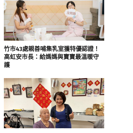
竹市43處親善哺集乳室獲特優認證！
高虹安市長：給媽媽與寶寶最溫暖守
護