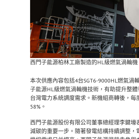
西門子能源柏林工廠製造的HL級燃氣渦輪機
本次供應內容包括4台SGT6-9000HL
子能源HL級燃氣渦輪機技術，有助提升整
台灣電力系統調度需求。新機組商轉後，每
58%。
西門子能源股份有限公司董事總經理李鍵壕
減碳的重要一步。隨著發電結構持續調整，