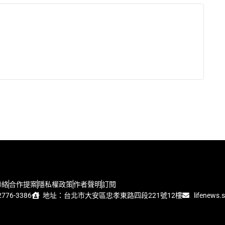
聯絡
合作提案
隱私權政策
作者聲明
訂閱
776-3386
地址：台北市大安區忠孝東路四段221號12樓
lifenews.