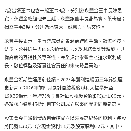
7席當選董事包含一般董事4席，分別為永豐金董事長陳思
寬、永豐金總經理朱士廷、永豐銀董事長曹為實、葉奇鑫；
獨立董事3席，分別為潘維大、蘇慧貞、馬文玲。
永豐金控表示，董事會成員背景涵蓋跨國金融、數位科技、
法學、公共衛生與ESG永續發展、以及財務會計等領域，具
備高度的互補性與專業性，完全契合永豐金控追求獲利成
長、數位轉型及落實社會責任的未來發展策略。
永豐金近期營運屢創佳績。2025年獲利連續第三年締造歷
史新高，2026年前四月累計自結稅後淨利大幅攀升至
158.33億元，年增75%；累計每股稅後盈餘(EPS)達1.09元。
各項核心獲利指標均創下公司成立以來的歷史同期新高。
股東會今日通過發放創金控成立以來最高紀錄的股利，每股
將配發1.30元（含現金股利1.1元及股票股利0.2元，其中，