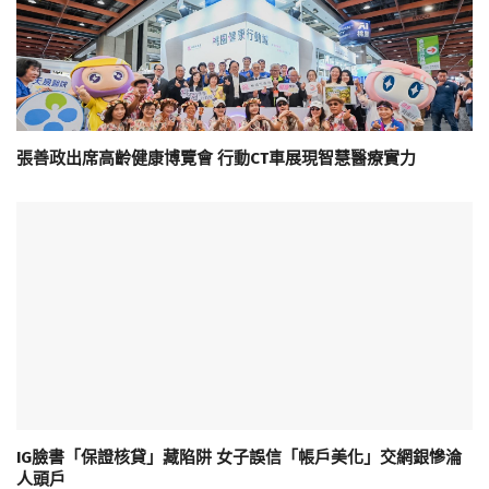
張善政出席高齡健康博覽會 行動CT車展現智慧醫療實力
IG臉書「保證核貸」藏陷阱 女子誤信「帳戶美化」交網銀慘淪
人頭戶