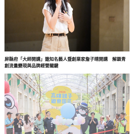
屏縣府「大師開講」邀知名藝人暨創業家詹子晴開講 解鎖青
創流量變現與品牌經營關鍵