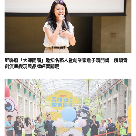
屏縣府「大師開講」邀知名藝人暨創業家詹子晴開講 解鎖青
創流量變現與品牌經營關鍵