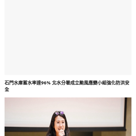
石門水庫蓄水率達96% 北水分署成立颱風應變小組強化防洪安
全