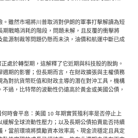
險。雖然市場將川普取消對伊朗的軍事打擊解讀為短
著一個長期戰略消耗的階段，問題未解，且反覆的衝擊將
及能源制裁等問題仍懸而未決，油價和航運中斷已成
到比特幣正處於轉型期，這解釋了它近期與科技股的脫鉤。
桿週期的影響；但長期而言，在財政擴張與主權債務
視為對抗貨幣貶值和財政主導的潛在對沖工具，機構
。不過，比特幣的波動性仍遠高於黃金或美國公債，
動盪何時會平息：美國 10 年期實質殖利率是否停止上
以緩解全球流動性壓力；以及長期公債拍賣能否持續
議，當前環境將獎勵資本效率高、現金流穩定且具定