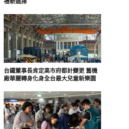
禮新選擇
台鐵董事長肯定高市府都計變更 舊機
廠華麗轉身化身全台最大兒童新樂園