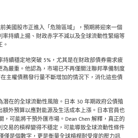
Chen 警告，當前美國股市正進入「危險區域」，預期將迎來一個
利率持續上揚、財政赤字不減以及全球流動性緊縮等
正。
債殖利率持續穩定地突破 5%，尤其是在財政部債券需求疲
更為嚴重。他認為，市場已不再僅關注聯邦準備制度
否在主權債務發行量不斷增加的情況下，消化這些債
 視為潛在的全球流動性風險。日本 30 年期政府公債殖
出額外預算以應對能源及生活成本上漲。日本官員也
，可能將干預外匯市場。Dean Chen 解釋，真正的
利交易的槓桿變得不穩定，可能導致全球流動性條件
 不僅僅是個數字，更是衡量全球槓桿耐受度的壓力訊