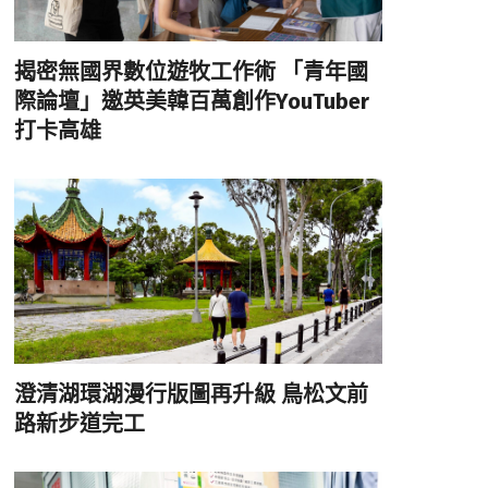
揭密無國界數位遊牧工作術 「青年國
際論壇」邀英美韓百萬創作YouTuber
打卡高雄
澄清湖環湖漫行版圖再升級 鳥松文前
路新步道完工