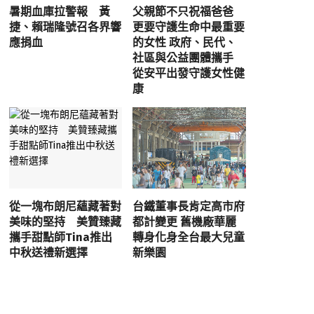
暑期血庫拉警報 黃
父親節不只祝福爸爸
捷、賴瑞隆號召各界響
更要守護生命中最重要
應捐血
的女性 政府、民代、
社區與公益團體攜手
從安平出發守護女性健
康
從一塊布朗尼蘊藏著對
台鐵董事長肯定高市府
美味的堅持 美贊臻藏
都計變更 舊機廠華麗
攜手甜點師Tina推出
轉身化身全台最大兒童
中秋送禮新選擇
新樂園