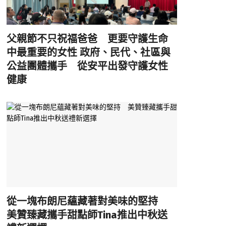
父親節不只祝福爸爸 更要守護生命
中最重要的女性 政府、民代、社區與
公益團體攜手 從安平出發守護女性
健康
從一塊布朗尼蘊藏著對美味的堅持
美贊臻藏攜手甜點師Tina推出中秋送