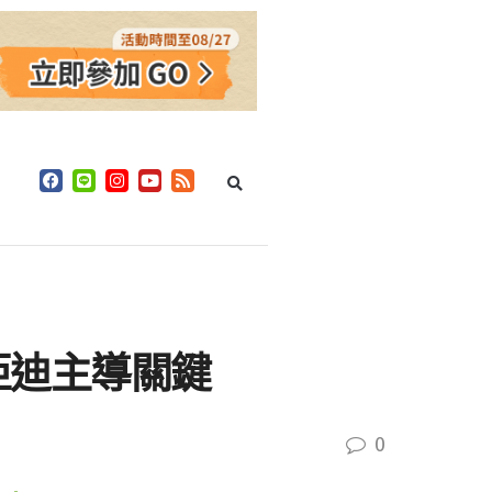
比亞迪主導關鍵
0