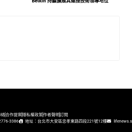
Belkin 持續擴展其連接技術領導地位
聯絡
合作提案
隱私權政策
作者聲明
訂閱
776-3386
地址：台北市大安區忠孝東路四段221號12樓
lifenews.