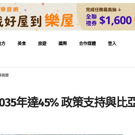
地方
美食
旅遊
國際
合作媒體
登入
導關鍵
035年達45% 政策支持與