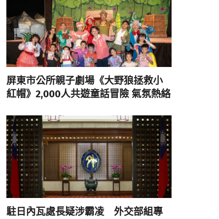
屏東市公所親子劇場《大野狼拯救小
紅帽》2,000人共遊童話冒險 氣氛熱絡
駐日內瓦處長疑涉霸凌 外交部組專