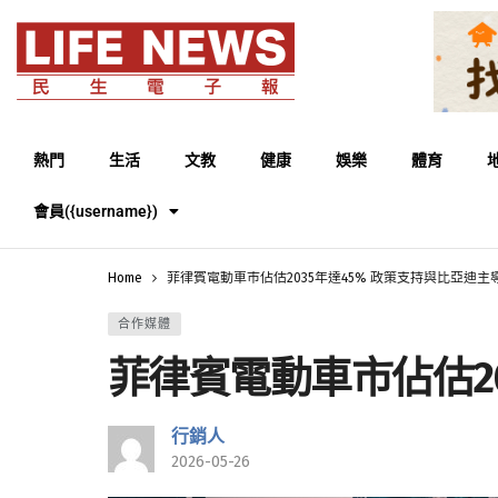
熱門
生活
文教
健康
娛樂
體育
會員({username})
Home
菲律賓電動車市佔估2035年達45% 政策支持與比亞迪主
合作媒體
菲律賓電動車市佔估2
行銷人
2026-05-26