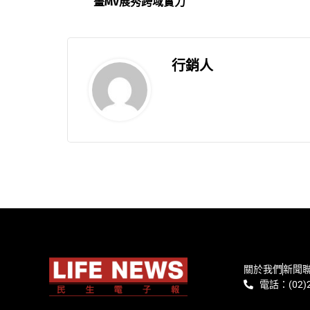
畫MV展秀跨域實力
行銷人
關於我們
新聞
電話：(02)2