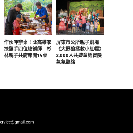
作伙呷辦桌！北高雄家
屏東市公所親子劇場
扶攜手四位總舖師 杉
《大野狼拯救小紅帽》
林親子共廚席開14桌
2,000人共遊童話冒險
氣氛熱絡
service@gmail.com