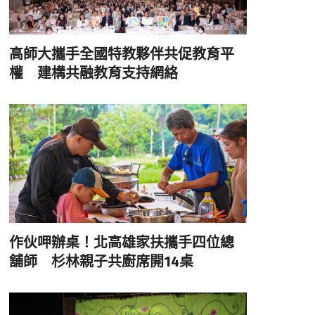
高師大攜手全國特教夥伴共促教育平
權 建構共融教育支持網絡
作伙呷辦桌！北高雄家扶攜手四位總
舖師 杉林親子共廚席開14桌