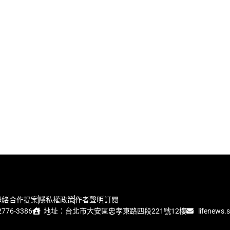
聯絡
合作提案
隱私權政策
作者聲明
訂閱
776-3386
地址：台北市大安區忠孝東路四段221號12樓
lifenews.