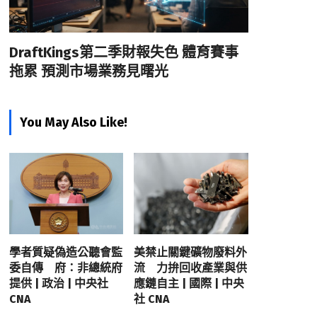
DraftKings第二季財報失色 體育賽事
拖累 預測市場業務見曙光
You May Also Like!
學者質疑偽造公聽會監
美禁止關鍵礦物廢料外
委自傳 府：非總統府
流 力拚回收產業與供
提供 | 政治 | 中央社
應鏈自主 | 國際 | 中央
CNA
社 CNA