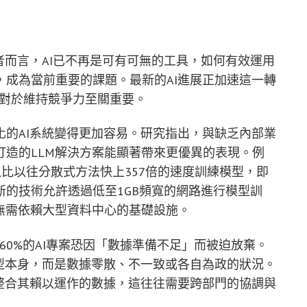
者而言，AI已不再是可有可無的工具，如何有效運用
成為當前重要的課題。最新的AI進展正加速這一轉
）對於維持競爭力至關重要。
的AI系統變得更加容易。研究指出，與缺乏內部業
造的LLM解決方案能顯著帶來更優異的表現。例
夠以比以往分散式方法快上357倍的速度訓練模型，即
的技術允許透過低至1GB頻寬的網路進行模型訓
無需依賴大型資料中心的基礎設施。
高達60%的AI專案恐因「數據準備不足」而被迫放棄。
型本身，而是數據零散、不一致或各自為政的狀況。
整合其賴以運作的數據，這往往需要跨部門的協調與