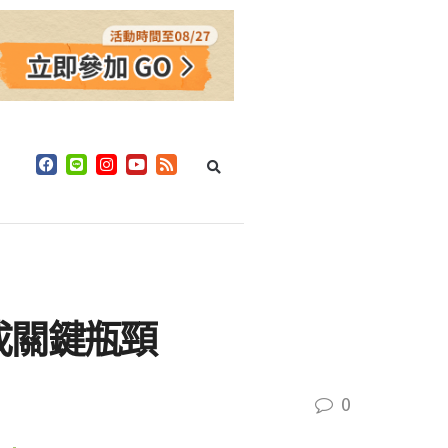
成關鍵瓶頸
0