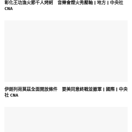
彰化王功漁火節千人烤蚵 音樂會煙火秀壓軸 | 地方 | 中央社
CNA
伊朗列荷莫茲全面開放條件 要美同意終戰並撤軍 | 國際 | 中央
社 CNA