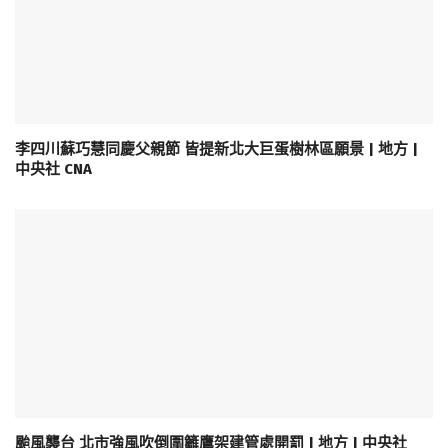
李四川蘇巧慧同慶父親節 皆提新北大巨蛋樹林區願景 | 地方 |
中央社 CNA
颱風襲台 北市強風吹倒圍籬鷹架建管處開罰 | 地方 | 中央社