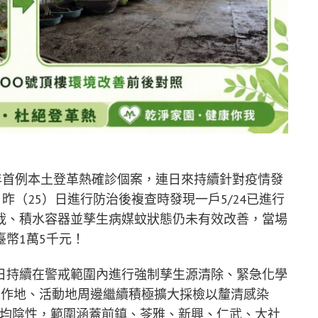
年首例本土登革熱確診個案，連日來持續針對疫情發
昨（25）日進行防治後複查時發現一戶5/24已進行
栽、積水容器並孳生病媒蚊狀態仍未有效改善，當場
幣1萬5千元！
日持續在警戒範圍內進行強制孳生源清除、緊急化學
工作地、活動地周邊繼續積極擴大採檢以釐清感染
CR均陰性，範圍涵蓋前鎮、苓雅、新興、仁武、大社