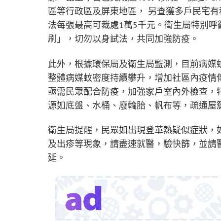
區等行政區及屏東地區， 另查獲多戶民宅有
法每張最高可裁處1萬5千元。衛生局特別
刷」，切勿以身試法，共同加強防疫。
此外，根據環保局及衛生局監測，目前病媒蚊陽
整體病媒蚊密度持續攀升，增加社區內疫情
亟需民眾配合防疫，加強家戶室內外檢查，
源如底盤、水桶、廢輪胎、帆布等，疏通屋
衛生局提醒，民眾如出現登革熱疑似症狀，
及出疹等現象，請盡速就醫，驗快篩，並請
延。