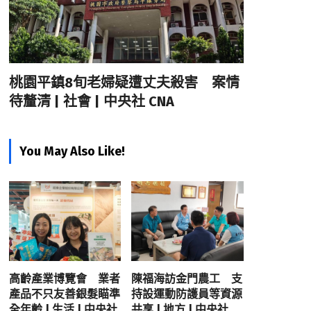
桃園平鎮8旬老婦疑遭丈夫殺害 案情
待釐清 | 社會 | 中央社 CNA
You May Also Like!
高齡產業博覽會 業者
陳福海訪金門農工 支
產品不只友善銀髮瞄準
持設運動防護員等資源
全年齡 | 生活 | 中央社
共享 | 地方 | 中央社