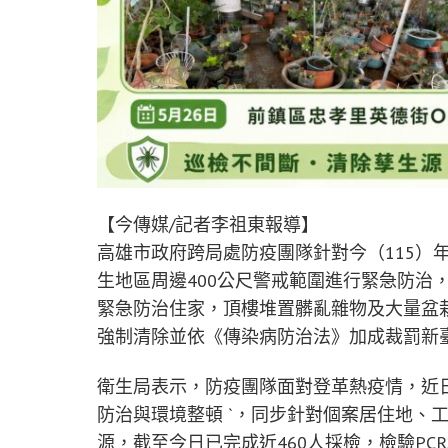
【今傳媒/記者李祖東報導】
高雄市政府跨局處防疫團隊針對今（115）
生地區周邊400公尺警戒範圍進行緊急防治，
緊急防治住家，頂樓堆置髒亂雜物及大量盆
強制清除並依《傳染病防治法》加成裁罰新臺
衛生局表示，防疫團隊面對登革熱疫情，近
防治與環境整頓 `，同步針對個案居住地、
源，截至今日已完成近460人採檢，檢驗P