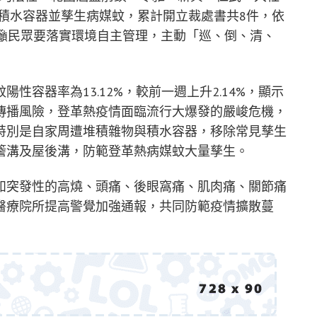
積水容器並孳生病媒蚊，累計開立裁處書共8件，依
呼籲民眾要落實環境自主管理，主動「巡、倒、清、
性容器率為13.12%，較前一週上升2.14%，顯示
傳播風險，登革熱疫情面臨流行大爆發的嚴峻危機，
特別是自家周遭堆積雜物與積水容器，移除常見孳生
簷溝及屋後溝，防範登革熱病媒蚊大量孳生。
如突發性的高燒、頭痛、後眼窩痛、肌肉痛、關節痛
醫療院所提高警覺加強通報，共同防範疫情擴散蔓