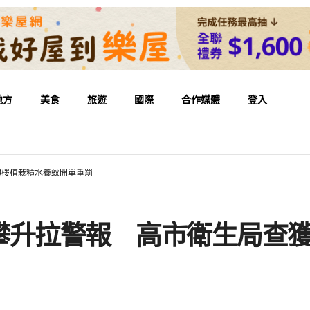
地方
美食
旅遊
國際
合作媒體
登入
頂樓植栽積水養蚊開單重罰
攀升拉警報 高市衛生局查