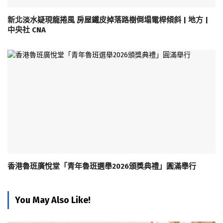
新北淡水疑現龍捲風 房屋鐵皮掉落路樹倒塌電桿傾斜 | 地方 |
中央社 CNA
香港魯班廣悅堂「青年魯班選舉2026頒獎典禮」圓滿舉行
You May Also Like!