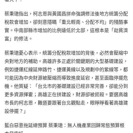
蔡秉璁指出，柯志恩與黃國昌拼命強調修法後地方統籌分配
稅款會增加，卻刻意隱瞞「重北輕南、分配不均」的殘酷事
實。中南部縣市增加的比例遠低於北部，這根本是「劫貧濟
富」的修法。
蔡秉璁憂心表示，統籌分配稅款增加的背後，必然會壓縮中
央對地方的補助。高雄許多正處於關鍵期的大型基礎建設，
例如捷運紅線延伸路竹、捷運黃線以及規劃中的紫線等，都
可能因為中央財源被壓縮而導致進度延宕，甚至面臨停擺危
機。他質疑：「台北市的基礎建設已經非常完善，卻能分到
更多資源揮霍；高雄正在拼建設，財源卻被扼殺。要選高雄
市長的柯志恩，難道要跟著台北觀點走，眼睜睜看著高雄建
設停擺？」
藍白惡意拖延總預算 蔡秉璁：無人機產業回歸常態預算根