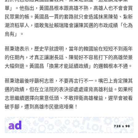
單」。他指出，黃國昌根本跟高雄不熟，高雄人也不會會買
民眾黨的帳。黃國昌一貫的套路就只會造謠抹黑陳菊、紮新
潮流稻草人，還敢鬼扯賴瑞隆會讓陳其邁的市政成績「化為
烏有」。
蔡秉璁表示，歷史早就證明，當年的韓國瑜在短短不到兩年
的任期內，才真正讓謝長廷、陳菊好不容易打下的高雄榮景
大幅倒退。黃國昌「換黨才能延續政績」的邏輯根本不通。
蔡秉璁最後呼籲柯志恩，不要再言行不一。嘴巴上肯定陳其
邁的政績，但在立法院的表決卻處處違背高雄利益。如果柯
志恩繼續選擇向黨意低頭、不敢捍衛高雄權益，遲早會被看
破手腳，遭到高雄市民徹底唾棄！