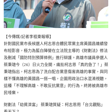
【今傳媒/記者李祖東報導】
針對國民黨市長候選人柯志恩合體民眾黨主席黃國昌連續發
布短影音，極力為藍白陣營在立法院主導的《財劃法》修法
及刪減「國防特別預算條例」進行辯護。高雄市議員參選人
蔡秉璁今（26）日火力全開，痛批柯志恩「真的急了！」蔡
秉璁指出，柯志恩為了洗白配合黨意傷害高雄的事實，與同
樣不懂高雄的黃國昌一搭一唱，企圖用政治口水混淆視聽，
這種「不理解高雄、不敢反抗黨意」的行為，終將被高雄市
民唾棄。
財劃法「劫貧濟富」 蔡秉璁質疑：柯志恩用「台北觀點」
看天下？