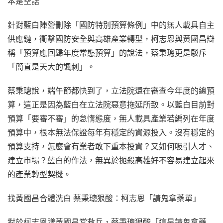
本是空話
針對藍白陣營刪除「國防特別預算條例」中的無人載具自主
供應鏈，衝擊國防安全與高雄產業轉型，柯志恩與黃國昌辯
稱「預算應回歸年度常態預算」的說法，蔡秉璁更是駁斥
「簡直是天大的諷刺」。
蔡秉璁說，端午節都快到了，立法院還在審查今年度的總預
算，這正是因為藍白在立法院惡意拖延所致。以藍白目前對
預算「要審不審」的怠惰態度，無人載具產業若編列在年度
預算中，根本無法保證每年有穩定的資源投入。沒有穩定的
預算支持，怎麼會有業者敢下重本投資？又如何吸引人才、
建立市場？藍白的作法，無異於扼殺高雄好不容易建立起來
的產業轉型契機。
找黃國昌合體洗白 蔡秉璁狠酸：柯志恩「請鬼拿藥單」
對於柯志恩蹭黃國昌當救兵，蔡秉璁狠酸「這是請鬼拿藥