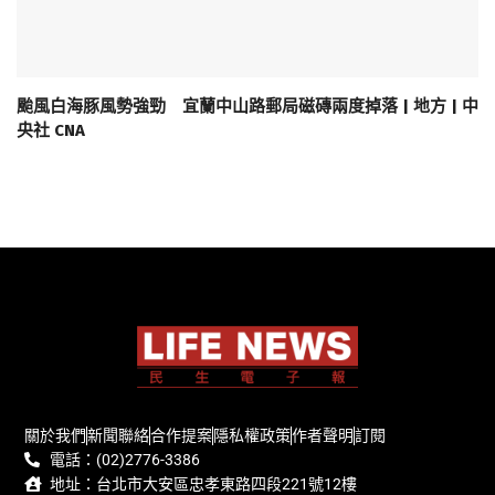
颱風白海豚風勢強勁 宜蘭中山路郵局磁磚兩度掉落 | 地方 | 中
央社 CNA
關於我們
新聞聯絡
合作提案
隱私權政策
作者聲明
訂閱
電話：(02)2776-3386
地址：台北市大安區忠孝東路四段221號12樓