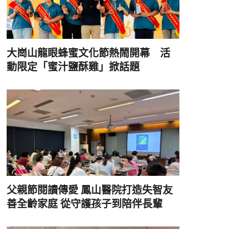
大崗山龍眼蜂蜜文化節熱鬧開幕 活
動限定「蜜汁鹽酥雞」掀話題
父親節閱讀傳愛 鳳山醫院打造失智友
善全齡家庭 從守護孩子到陪伴長輩