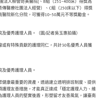
法人柳營奇美醫院(、B組（251~400床）得獎為
傳醫療社團法人經營）、C組（250床以下）得獎
醫院新化分院，可獲得10~50萬元不等獎勵金。
院及優秀護理人員。（圖/記者吳玉惠拍攝）
線或有特殊貢獻的護理同仁，共計30名優秀人員獲
院及優秀護理人員。
眾健康最重要的資產，透過建立透明排班制度、提供
項護理友善措施，才能真正達成「穩定護理人力、維
為護理人員的堅實後盾，形塑留才友善風氣，讓臺南