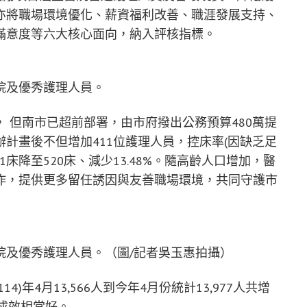
亦將職場環境優化、薪資福利改善、職涯發展支持、
滿意度等六大核心面向，納入評核指標。
院及優秀護理人員。
 但南市已超前部署，由市府撥出公務預算480萬提
計畫後不但增加411位護理人員，控床率(因缺乏足
床降至520床、減少13.48%。隨高齡人口增加，醫
作，提供更多留任誘因與友善職場環境，共同守護市
院及優秀護理人員。（圖/記者吳玉惠拍攝）
年4月13,566人到今年4月份統計13,977人共增
，成效相當好。