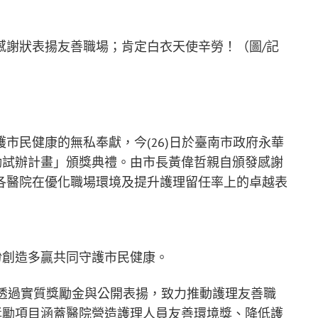
感謝狀表揚友善職場；肯定白衣天使辛勞！（圖/記
市民健康的無私奉獻，今(26)日於臺南市政府永華
獎勵試辦計畫」頒獎典禮。由市長黃偉哲親自頒發感謝
各醫院在優化職場環境及提升護理留任率上的卓越表
盼創造多贏共同守護市民健康。
，透過實質獎勵金與公開表揚，致力推動護理友善職
獎勵項目涵蓋醫院營造護理人員友善環境獎、降低護