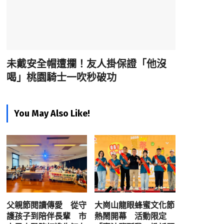
未戴安全帽遭攔！友人掛保證「他沒
喝」桃園騎士一吹秒破功
You May Also Like!
父親節閱讀傳愛 從守
大崗山龍眼蜂蜜文化節
護孩子到陪伴長輩 市
熱鬧開幕 活動限定