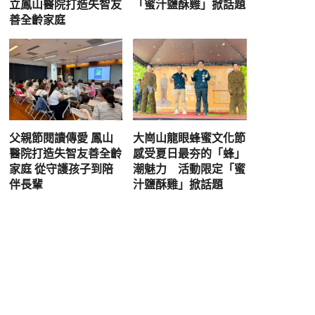
立鳳山醫院打造失智友
「蜜汁鹽酥雞」掀話題
善全齡家庭
父親節閱讀傳愛 鳳山
大崗山龍眼蜂蜜文化節
醫院打造失智友善全齡
感受夏日最夯的「蜂」
家庭 從守護孩子到陪
潮魅力 活動限定「蜜
伴長輩
汁鹽酥雞」掀話題