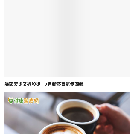
暴雨天災又遇股災 7月新案買氣倒頭栽