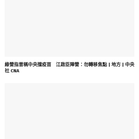
綠營指曾稱中央擋疫苗 江啟臣陣營：勿轉移焦點 | 地方 | 中央
社 CNA