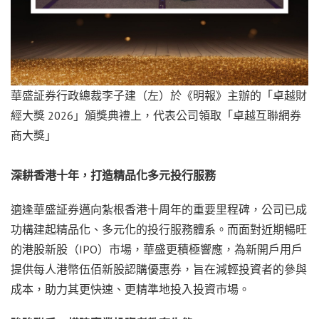
華盛証券行政總裁李子建（左）於《明報》主辦的「卓越財
經大獎 2026」頒獎典禮上，代表公司領取「卓越互聯網券
商大獎」
深耕香港十年，打造精品化多元投行服務
適逢華盛証券邁向紮根香港十周年的重要里程碑，公司已成
功構建起精品化、多元化的投行服務體系。而面對近期暢旺
的港股新股（IPO）市場，華盛更積極響應，為新開戶用戶
提供每人港幣伍佰新股認購優惠券，旨在減輕投資者的參與
成本，助力其更快速、更精準地投入投資市場。