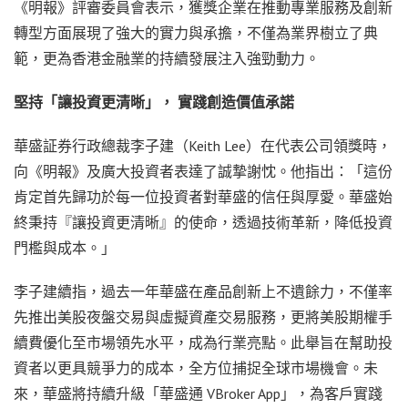
《明報》評審委員會表示，獲獎企業在推動專業服務及創新
轉型方面展現了強大的實力與承擔，不僅為業界樹立了典
範，更為香港金融業的持續發展注入強勁動力。
堅持「讓投資更清晰」， 實踐創造價值承諾
華盛証券行政總裁李子建（Keith Lee）在代表公司領獎時，
向《明報》及廣大投資者表達了誠摯謝忱。他指出：「這份
肯定首先歸功於每一位投資者對華盛的信任與厚愛。華盛始
終秉持『讓投資更清晰』的使命，透過技術革新，降低投資
門檻與成本。」
李子建續指，過去一年華盛在產品創新上不遺餘力，不僅率
先推出美股夜盤交易與虛擬資產交易服務，更將美股期權手
續費優化至市場領先水平，成為行業亮點。此舉旨在幫助投
資者以更具競爭力的成本，全方位捕捉全球市場機會。未
來，華盛將持續升級「華盛通 VBroker App」，為客戶實踐