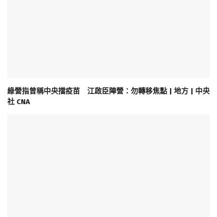
綠營指曾稱中央擋疫苗 江啟臣陣營：勿轉移焦點 | 地方 | 中央
社 CNA